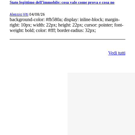
Stato legittimo dell’immobile: cosa vale come prova e cosa no
Alessio Viti
04/08/26
background-color: #fb580a; display: inline-block; margin-
right: 10px; width: 22px; height: 22px; cursor: pointer; font-
weight: bold; color: #fff; border-radius: 32px;
Vedi tutti