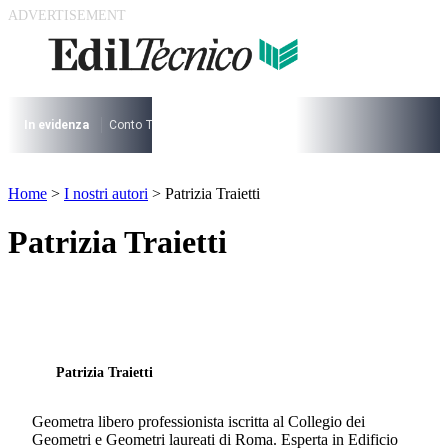
Vai
al
contenuto
I più cercati
Lorem ipsum dolor sit amet consectetur
Lorem ipsum dolor sit amet consectetur
In evidenza
Conto Termico
Salva Casa
730
Condominio
Archite
I più cercati
Home
>
I nostri autori
>
Patrizia Traietti
Lorem ipsum dolor sit amet consectetur
Lorem ipsum dolor sit amet consectetur
Patrizia Traietti
Patrizia Traietti
Geometra libero professionista iscritta al Collegio dei
Geometri e Geometri laureati di Roma. Esperta in Edificio