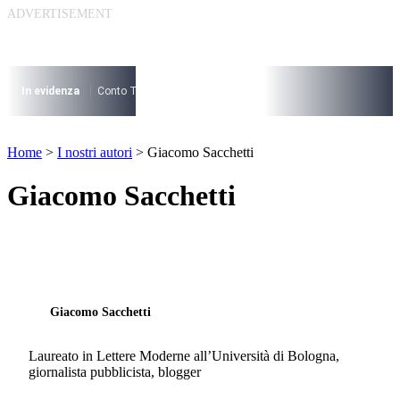
Vai
al
contenuto
I più cercati
Lorem ipsum dolor sit amet consectetur
In evidenza
Conto Termico
Salva Casa
730
Condominio
Archite
Lorem ipsum dolor sit amet consectetur
I più cercati
Home
>
I nostri autori
>
Giacomo Sacchetti
Lorem ipsum dolor sit amet consectetur
Lorem ipsum dolor sit amet consectetur
Giacomo Sacchetti
Giacomo Sacchetti
Laureato in Lettere Moderne all’Università di Bologna,
giornalista pubblicista, blogger