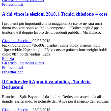
Professionisti
A chi vince le elezioni 2018, i Tecnici chiedono 4 cose
I problemi più importanti che la maggioranza (se ce ne sarà una)
dovrà risolvere sono 4: l’equo compenso, il Codice degli Appalti, il
territorio e il doppio lavoro dei dipendenti pubblici. Ma il disco…
Giacomo Sacchetti
02/03/2018
background-color: #fb580a; display: inline-block; margin-right:
10px; width: 22px; height: 22px; cursor: pointer; font-weight: bold;
color: #fff; border-radius: 32px;
Edilizia
Gli articoli dei nostri autori
Professionisti
Progettazione
Il Codice degli Appalti va abolito, l’ha detto
Berlusconi
E anche lo Split Payment è da abolire. Berlusconi asseconda alla
grande, esagerando, le richieste dell’Ance per il rilancio dell’edilizia.
Giacomo Sacchetti
23/02/2018