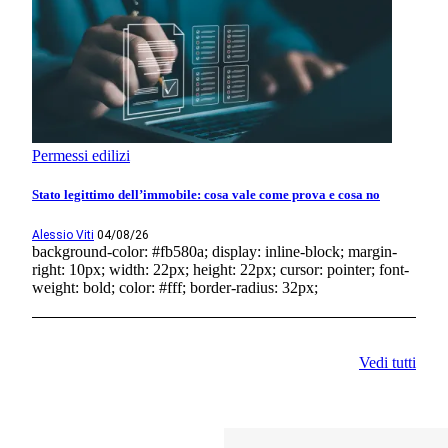
Permessi edilizi
Stato legittimo dell’immobile: cosa vale come prova e cosa no
Alessio Viti
04/08/26
background-color: #fb580a; display: inline-block; margin-
right: 10px; width: 22px; height: 22px; cursor: pointer; font-
weight: bold; color: #fff; border-radius: 32px;
Vedi tutti