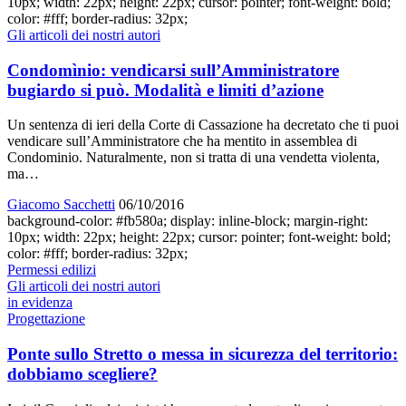
10px; width: 22px; height: 22px; cursor: pointer; font-weight: bold;
color: #fff; border-radius: 32px;
Gli articoli dei nostri autori
Condomìnio: vendicarsi sull’Amministratore
bugiardo si può. Modalità e limiti d’azione
Un sentenza di ieri della Corte di Cassazione ha decretato che ti puoi
vendicare sull’Amministratore che ha mentito in assemblea di
Condominio. Naturalmente, non si tratta di una vendetta violenta,
ma…
Giacomo Sacchetti
06/10/2016
background-color: #fb580a; display: inline-block; margin-right:
10px; width: 22px; height: 22px; cursor: pointer; font-weight: bold;
color: #fff; border-radius: 32px;
Permessi edilizi
Gli articoli dei nostri autori
in evidenza
Progettazione
Ponte sullo Stretto o messa in sicurezza del territorio:
dobbiamo scegliere?