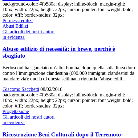
background-color: #fb580a; display: inline-block; margin-right:
10px; width: 22px; height: 22px; cursor: pointer; font-weight: bold;
color: #fff; border-radius: 32px;
Permessi edilizi
Abusi Edilizi
Gli articoli dei nostri autori
in evidenza
Abuso edilizio di necessità: in breve, perchè è
sbagliato
Berlusconi ha sganciato un’altra bomba, dopo quella sulla linea dura
contro l’immigrazione clandestina (600.000 immigrati clandestini da
mandare via): quella di questa settimana riguarda l’abuso edili…
Giacomo Sacchetti
08/02/2018
background-color: #fb580a; display: inline-block; margin-right:
10px; width: 22px; height: 22px; cursor: pointer; font-weight: bold;
color: #fff; border-radius: 32px;
Progettazione
Gli articoli dei nostri autori
in evidenza
Ricostruzione Beni Culturali dopo il Terremoto: