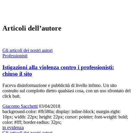
Articoli dell’autore
Gli articoli dei nostri autori
Professionisti
Istigazioni alla violenza contro i professionisti:
chiuso il sito
Faceva disinformazione e pubblicità di livello infimo. Un sito
costruito sul complotto dietro qualsiasi cosa, con un uso sfrontato del
click bait.
Giacomo Sacchetti
03/04/2018
background-color: #fb580a; display: inline-block; margin-right:
10px; width: 22px; height: 22px; cursor: pointer; font-weight: bold;
color: #fff; border-radius: 32px;
in evidenza
Gli articoli dei nostri autori