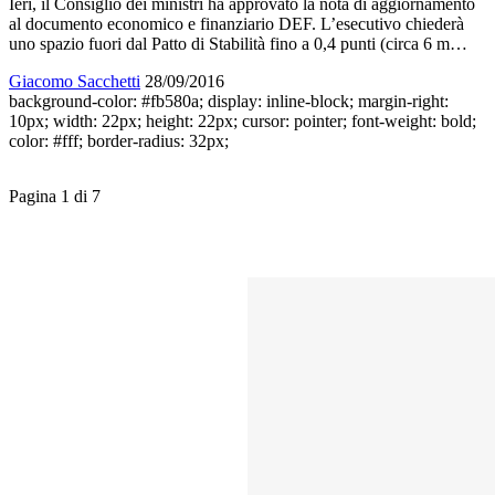
Ieri, il Consiglio dei ministri ha approvato la nota di aggiornamento
al documento economico e finanziario DEF. L’esecutivo chiederà
uno spazio fuori dal Patto di Stabilità fino a 0,4 punti (circa 6 m…
Giacomo Sacchetti
28/09/2016
background-color: #fb580a; display: inline-block; margin-right:
10px; width: 22px; height: 22px; cursor: pointer; font-weight: bold;
color: #fff; border-radius: 32px;
Pagina
1
di
7