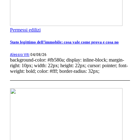
Permessi edilizi
Stato legittimo dell’immobile: cosa vale come prova e cosa no
Alessio Viti
04/08/26
background-color: #fb580a; display: inline-block; margin-
right: 10px; width: 22px; height: 22px; cursor: pointer; font-
weight: bold; color: #fff; border-radius: 32px;