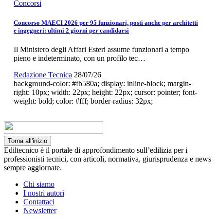
Concorsi
Concorso MAECI 2026 per 95 funzionari, posti anche per architetti
e ingegneri: ultimi 2 giorni per candidarsi
Il Ministero degli Affari Esteri assume funzionari a tempo
pieno e indeterminato, con un profilo tec…
Redazione Tecnica
28/07/26
background-color: #fb580a; display: inline-block; margin-
right: 10px; width: 22px; height: 22px; cursor: pointer; font-
weight: bold; color: #fff; border-radius: 32px;
Torna all'inizio
Ediltecnico è il portale di approfondimento sull’edilizia per i
professionisti tecnici, con articoli, normativa, giurisprudenza e news
sempre aggiornate.
Chi siamo
I nostri autori
Contattaci
Newsletter