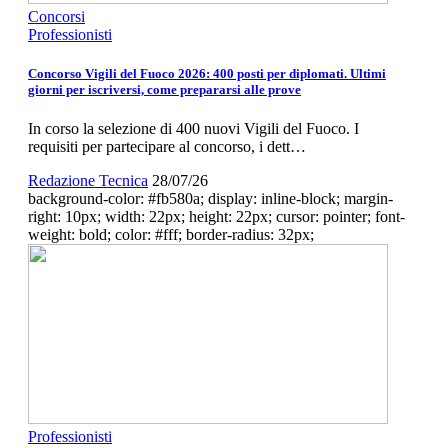
Concorsi
Professionisti
Concorso Vigili del Fuoco 2026: 400 posti per diplomati. Ultimi
giorni per iscriversi, come prepararsi alle prove
In corso la selezione di 400 nuovi Vigili del Fuoco. I
requisiti per partecipare al concorso, i dett…
Redazione Tecnica
28/07/26
background-color: #fb580a; display: inline-block; margin-
right: 10px; width: 22px; height: 22px; cursor: pointer; font-
weight: bold; color: #fff; border-radius: 32px;
Professionisti