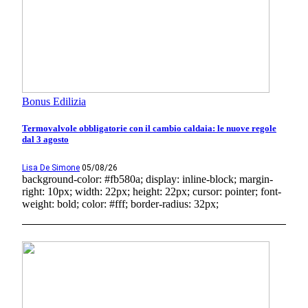
Bonus Edilizia
Termovalvole obbligatorie con il cambio caldaia: le nuove regole
dal 3 agosto
Lisa De Simone
05/08/26
background-color: #fb580a; display: inline-block; margin-
right: 10px; width: 22px; height: 22px; cursor: pointer; font-
weight: bold; color: #fff; border-radius: 32px;