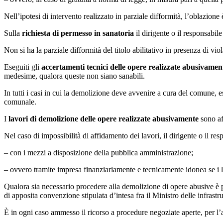
Nell’ipotesi di intervento realizzato in parziale difformità, l’oblazione
Sulla
richiesta di permesso in sanatoria
il dirigente o il responsabil
Non si ha la parziale difformità del titolo abilitativo in presenza di v
Eseguiti gli
accertamenti tecnici delle opere realizzate abusivamen
medesime, qualora queste non siano sanabili.
In tutti i casi in cui la demolizione deve avvenire a cura del comune,
comunale.
I
lavori di demolizione delle opere realizzate abusivamente
sono af
Nel caso di impossibilità di affidamento dei lavori, il dirigente o il r
– con i mezzi a disposizione della pubblica amministrazione;
– ovvero tramite impresa finanziariamente e tecnicamente idonea se i la
Qualora sia necessario procedere alla demolizione di opere abusive è pos
di apposita convenzione stipulata d’intesa fra il Ministro delle infrastrut
È in ogni caso ammesso il ricorso a procedure negoziate aperte, per l’