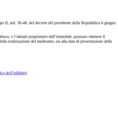
po II, artt. 30-48, del decreto del presidente della Repubblica 6 giugno
’abuso, o l’attuale proprietario dell’immobile, possono ottenere il
della realizzazione del medesimo, sia alla data di presentazione della
co dell’edilizia
);