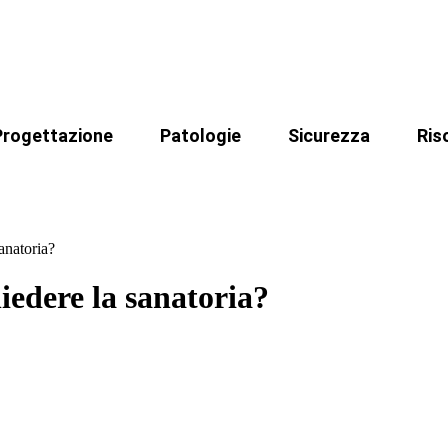
Appalti
Umidità e muffe
Antincendio
Po
Impianti
Sistemi e materiali
Rimozione Amianto
Vi
Isolamento Termico
Luoghi di Lavoro
Gu
Progettazione
Patologie
Sicurezza
Ris
Strutture e antisismica
Tetti e Coperture
Appalti
Umidità e muffe
Antincendio
Po
730
Condominio
Architectural Prompting
Soluzioni progettuali
Impianti
Sistemi e materiali
Rimozione Amianto
Vi
anatoria?
Isolamento Termico
Luoghi di Lavoro
Gu
hiedere la sanatoria?
Strutture e antisismica
Tetti e Coperture
Soluzioni progettuali