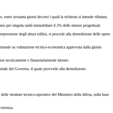
ntro sessanta giorni decorsi i quali la richiesta si intende rifiutata.
edano per singola unità immobiliare il 2% delle misure progettuali.
repressione degli abusi edilizi, si procede alla demolizione delle opere
 comunale su valutazione tecnico-economica approvata dalla giunta
prese tecnicamente e finanziariamente idonee.
itoriale del Governo, il quale provvede alla demolizione:
delle strutture tecnico-operative del Ministero della difesa, sulla base
correnza.