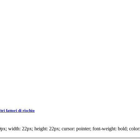
ri fattori di rischio
x; width: 22px; height: 22px; cursor: pointer; font-weight: bold; color: