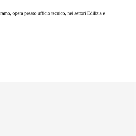
eramo, opera presso ufficio tecnico, nei settori Edilizia e