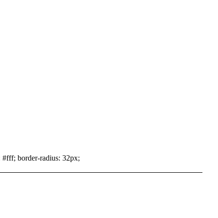
 #fff; border-radius: 32px;