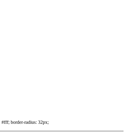
 #fff; border-radius: 32px;