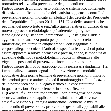
normativo relativo alla prevenzione degli incendi mediante
l’introduzione di un unico testo organico e sistematico, contenente
disposizioni applicabili a molte delle attività soggette ai controlli di
prevenzione incendi, indicate all’allegato I del decreto del Presidente
della Repubblica 1° agosto 2011, n. 151. Una delle caratteristiche
peculiari del nuovo testo è senz’altro quella relativa all’utilizzo di un
nuovo approccio metodologico, più aderente al progresso
tecnologico e agli standard internazionali. Questa agile Guida di
aggiornamento analizza punto per punto il nuovo decreto
ministeriale, strutturato in cinque articoli, con l’aggiunta di un
corposo allegato tecnico. L’articolato specifica le attività cui potrà
essere applicata la nuova normativa e precisa, anche, le modalità di
adozione della nuova metodologia introdotta in alternativa alle
vigenti disposizioni di prevenzione incendi, per consentire
l’introduzione del nuovo approccio con la necessaria gradualità. Tra
i temi analizzati vanno segnalati l’approvazione e le modalità
applicative delle norme tecniche di prevenzione incendi, l’impiego
dei prodotti per uso antincendio ed il monitoraggio dell’applicazione
delle norme tecniche. L’allegato tecnico è invece strutturato
in quattro sezioni. Eccole elencate in sintesi:- Sezione
G (Generalità) i principi fondamentali per la progettazione della
sicurezza antincendio, applicabili indistintamente alle diverse
attività;- Sezione S (Strategia antincendio): contiene le misure
antincendio di prevenzione, protezione e gestionali applicabili alle
diverse attività, per comporre la strategia antincendio al fine di