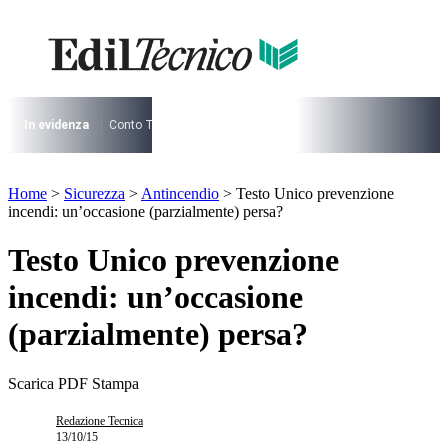
Vai
al
contenuto
I più cercati
Lorem ipsum dolor sit amet consectetur
Lorem ipsum dolor sit amet consectetur
In evidenza
Conto Termico
Salva Casa
730
Condominio
Archite
I più cercati
Home
>
Sicurezza
>
Antincendio
>
Testo Unico prevenzione
Lorem ipsum dolor sit amet consectetur
incendi: un’occasione (parzialmente) persa?
Lorem ipsum dolor sit amet consectetur
Testo Unico prevenzione
incendi: un’occasione
(parzialmente) persa?
Scarica PDF
Stampa
Redazione Tecnica
13/10/15