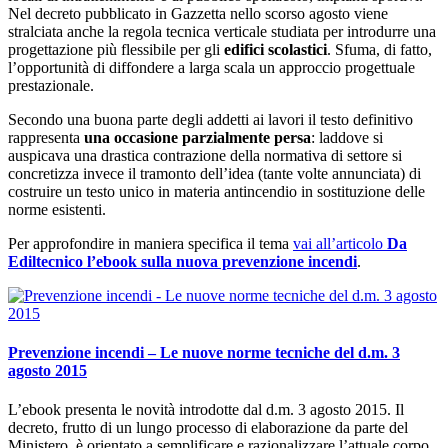
Nel decreto pubblicato in Gazzetta nello scorso agosto viene
stralciata anche la regola tecnica verticale studiata per introdurre una
progettazione più flessibile per gli
edifici scolastici
. Sfuma, di fatto,
l’opportunità di diffondere a larga scala un approccio progettuale
prestazionale.
Secondo una buona parte degli addetti ai lavori il testo definitivo
rappresenta
una occasione parzialmente persa
: laddove si
auspicava una drastica contrazione della normativa di settore si
concretizza invece il tramonto dell’idea (tante volte annunciata) di
costruire un testo unico in materia antincendio in sostituzione delle
norme esistenti.
Per approfondire in maniera specifica il tema
vai all’articolo
Da
Ediltecnico l’ebook sulla nuova prevenzione incendi
.
Prevenzione incendi – Le nuove norme tecniche del d.m. 3
agosto 2015
L’ebook presenta le novità introdotte dal d.m. 3 agosto 2015. Il
decreto, frutto di un lungo processo di elaborazione da parte del
Ministero, è orientato a semplificare e razionalizzare l’attuale corpo