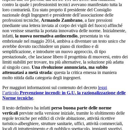
contro la quale i professionisti tecnici avevano manifestato tutta la
loro contrarietà. Era stato proprio il presidente del Consiglio
nazionale degli Ingegneri e presidente dell’associazione delle
professioni tecniche,
Armando Zambrano
, a fare pressioni
(mediante una lettera inviata al corpo dei vigili del fuoco) affinché
non venisse smarrita la portata innovativa delle norme. Inizialmente,
infatti,
la nuova normativa antincendio
, presentata in via
embrionale nel maggio 2014, ambiva a diventare un testo unico che
avrebbe dovuto racchiudere un piano di riordino e di
semplificazione, e introdurre un nuovo approccio, di tipo
prestazionale, che lasciasse libero il progettista di muoversi, entro dei
limiti stabiliti per trovare, tra più alternative, la soluzione più adatta
al singolo caso.
Una rivoluzione annunciata, ma subito
attenuatasi a metà strada
: questa la critica emessa in maniera
molto nitida dalla categoria degli ingegneri.
Per maggiori informazioni sul contenuto del decreto
leggi
l’articolo
Prevenzione incendi: in G.U. la razionalizzazione delle
Norme tecniche
.
Il testo definitivo ha infatti
perso buona parte delle norme
verticali
previste nella versione iniziale, tramite lo sfoltimento delle
regole tecniche per edifici di civile abitazione, attività ricettive
turistico-alberghiere, strutture sanitarie, uffici, attività commerciali,
locali di intrattenimento e di pubblico spettacolo, impianti sportivi.