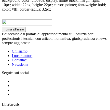
background-color: #fb580a; display: inline-block; margin-right:
10px; width: 22px; height: 22px; cursor: pointer; font-weight: bold;
color: #fff; border-radius: 32px;
Torna all'inizio
Ediltecnico è il portale di approfondimento sull’edilizia per i
professionisti tecnici, con articoli, normativa, giurisprudenza e news
sempre aggiornate.
Chi siamo
I nostri autori
Contattaci
Newsletter
Seguici sui social
Il network