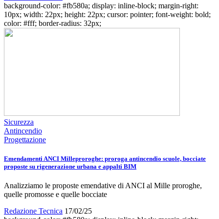
background-color: #fb580a; display: inline-block; margin-right:
10px; width: 22px; height: 22px; cursor: pointer; font-weight: bold;
color: #fff; border-radius: 32px;
Sicurezza
Antincendio
Progettazione
Emendamenti ANCI Milleproroghe: proroga antincendio scuole, bocciate
proposte su rigenerazione urbana e appalti BIM
Analizziamo le proposte emendative di ANCI al Mille proroghe,
quelle promosse e quelle bocciate
Redazione Tecnica
17/02/25