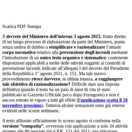
Scarica PDF
Stampa
Il
decreto del Ministero dell’interno 3 agosto 2015
, frutto diretto
di un lungo processo di elaborazione da parte del Ministero, punta
senza ombra di dubbio a
semplificare e razionalizzare
l’attuale
corpo normativo
relativo alla
prevenzione degli incendi
mediante
l’introduzione di un
unico testo organico e sistematico
, contenente
disposizioni applicabili a molte delle attività soggette ai controlli di
prevenzione incendi, indicate all’allegato I del decreto del Presidente
della Repubblica 1° agosto 2011, n. 151. Ma tale nuovo
provvedimento
riesce davvero
, in ultima istanza,
a raggiungere
tale obiettivo di razionalizzazione?
Difficile dare una risposta
definitiva quando il testo ha un paio di mesi di vita (è stato
pubblicato in Gazzetta Ufficiale poco dopo Ferragosto) e non è
ancora entrato in vigore a tutti gli effetti (
l’applicazione scatta il 18
novembre prossimo
)
. Tuttavia alcune sensazioni sono già emerse
evidenti nelle scorse settimane.
Il testo affiorato ufficialmente lo scorso agosto si conferma nella
versione “compatta”
, ovverosia con applicazione a solo 34 attività
rispetto alle 80 previste dal d.P.R. 151 del 2011: una riduzione