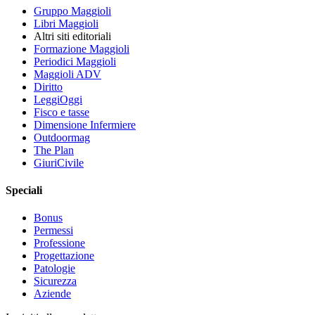
Gruppo Maggioli
Libri Maggioli
Altri siti editoriali
Formazione Maggioli
Periodici Maggioli
Maggioli ADV
Diritto
LeggiOggi
Fisco e tasse
Dimensione Infermiere
Outdoormag
The Plan
GiuriCivile
Speciali
Bonus
Permessi
Professione
Progettazione
Patologie
Sicurezza
Aziende