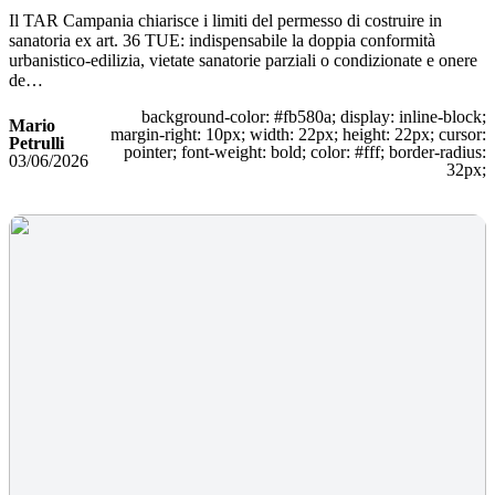
Il TAR Campania chiarisce i limiti del permesso di costruire in
sanatoria ex art. 36 TUE: indispensabile la doppia conformità
urbanistico-edilizia, vietate sanatorie parziali o condizionate e onere
de…
background-color: #fb580a; display: inline-block;
Mario
margin-right: 10px; width: 22px; height: 22px; cursor:
Petrulli
pointer; font-weight: bold; color: #fff; border-radius:
03/06/2026
32px;