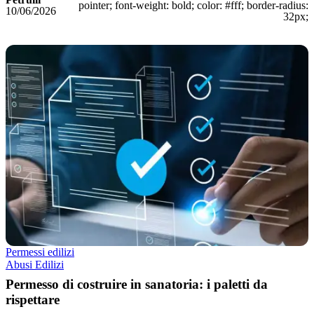
pointer; font-weight: bold; color: #fff; border-radius:
10/06/2026
32px;
Permessi edilizi
Abusi Edilizi
Permesso di costruire in sanatoria: i paletti da
rispettare