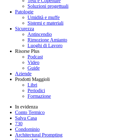
Tetti e Coperture
Soluzioni progettuali
Patologie
Umidità e muffe
Sistemi e materiali
Sicurezza
Antincendio
Rimozione Amianto
Luoghi di Lavoro
Risorse Plus
Podcast
Video
Guide
Aziende
Prodotti Maggioli
Libri
Periodici
Formazione
In evidenza
Conto Termico
Salva Casa
730
Condominio
Architectural Prompting