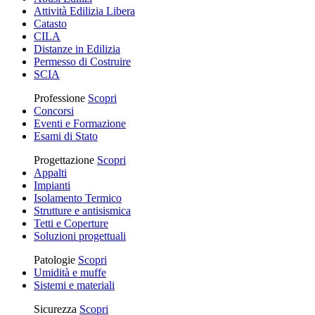
Attività Edilizia Libera
Catasto
CILA
Distanze in Edilizia
Permesso di Costruire
SCIA
Professione
Scopri
Concorsi
Eventi e Formazione
Esami di Stato
Progettazione
Scopri
Appalti
Impianti
Isolamento Termico
Strutture e antisismica
Tetti e Coperture
Soluzioni progettuali
Patologie
Scopri
Umidità e muffe
Sistemi e materiali
Sicurezza
Scopri