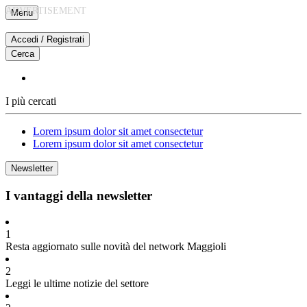
Vai
Menu
al
contenuto
Accedi / Registrati
Cerca
I più cercati
Lorem ipsum dolor sit amet consectetur
Lorem ipsum dolor sit amet consectetur
Newsletter
I vantaggi della newsletter
1
Resta aggiornato sulle novità del network Maggioli
2
Leggi le ultime notizie del settore