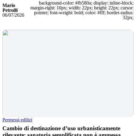
background-color: #fb580a; display: inline-block;
Mario
margin-right: 10px; width: 22px; height: 22px; cursor:
Petrulli
pointer; font-weight: bold; color: #fff; border-radius:
06/07/2026
32px;
Permessi edilizi
Cambio di destinazione d’uso urbanisticamente
rilevante: sanatoria semplificata non è ammessa