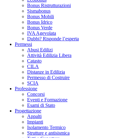
Bonus Ristrutturazioni
Sismabonus
Bonus Mobili
Bonus Idrico
Bonus Verde
IVA Agevolata
Dubbi? Risponde l’esperta
Permessi
Abusi Edilizi
Attività Edilizia Libera
Catasto
CILA
Distanze in Edilizia
Permesso di Costruire
SCIA
Professione
Concorsi
Eventi e Formazione
Esami di Stato
Progettazione
Appalti
Impianti
Isolamento Termico
Strutture e antisismica