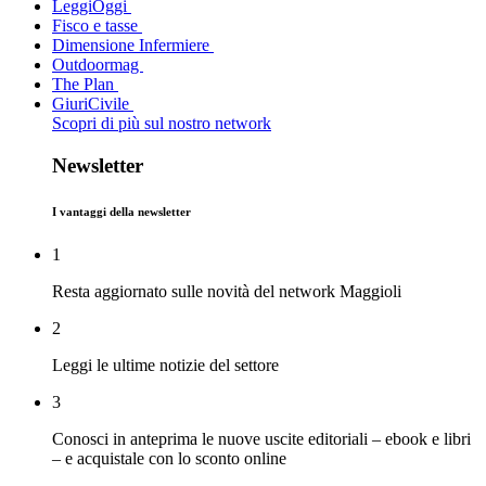
LeggiOggi
Fisco e tasse
Dimensione Infermiere
Outdoormag
The Plan
GiuriCivile
Scopri di più sul nostro network
Newsletter
I vantaggi della newsletter
1
Resta aggiornato sulle novità del network Maggioli
2
Leggi le ultime notizie del settore
3
Conosci in anteprima le nuove uscite editoriali – ebook e libri
– e acquistale con lo sconto online