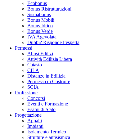
Ecobonus
Bonus Ristrutturazioni
Sismabonus
Bonus Mobili
Bonus Idrico
Bonus Verde
IVA Agevolata
Dubbi? Risponde l’esperta
Permessi
Abusi Edilizi
Attività Edilizia Libera
Catasto
CILA
Distanze in Edilizia
Permesso di Costruire
SCIA
Professione
Concorsi
Eventi e Formazione
Esami di Stato
Progettazione
Appalti
Impianti
Isolamento Termico
Strutture e antisismica