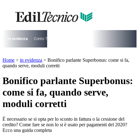
Vai
al
contenuto
I più cercati
Lorem ipsum dolor sit amet consectetur
Lorem ipsum dolor sit amet consectetur
In evidenza
Conto Termico
Salva Casa
730
Condominio
Archite
I più cercati
Home
>
in evidenza
>
Bonifico parlante Superbonus: come si fa,
Lorem ipsum dolor sit amet consectetur
quando serve, moduli corretti
Lorem ipsum dolor sit amet consectetur
Bonifico parlante Superbonus:
come si fa, quando serve,
moduli corretti
È necessario se si opta per lo sconto in fattura o la cessione del
credito? Come fare se non lo si è usato per pagamenti del 2020?
Ecco una guida completa