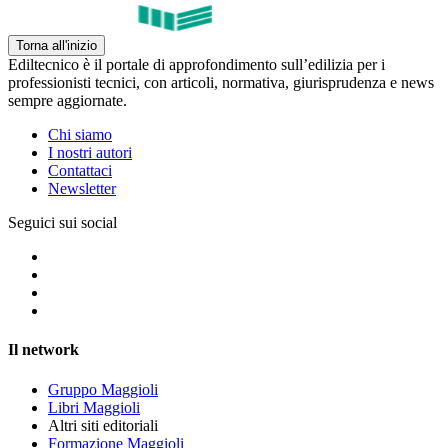
Torna all'inizio
Ediltecnico è il portale di approfondimento sull’edilizia per i
professionisti tecnici, con articoli, normativa, giurisprudenza e news
sempre aggiornate.
Chi siamo
I nostri autori
Contattaci
Newsletter
Seguici sui social
Il network
Gruppo Maggioli
Libri Maggioli
Altri siti editoriali
Formazione Maggioli