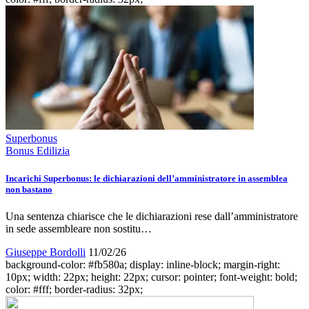
Superbonus
Bonus Edilizia
Incarichi Superbonus: le dichiarazioni dell’amministratore in assemblea
non bastano
Una sentenza chiarisce che le dichiarazioni rese dall’amministratore
in sede assembleare non sostitu…
Giuseppe Bordolli
11/02/26
background-color: #fb580a; display: inline-block; margin-right:
10px; width: 22px; height: 22px; cursor: pointer; font-weight: bold;
color: #fff; border-radius: 32px;