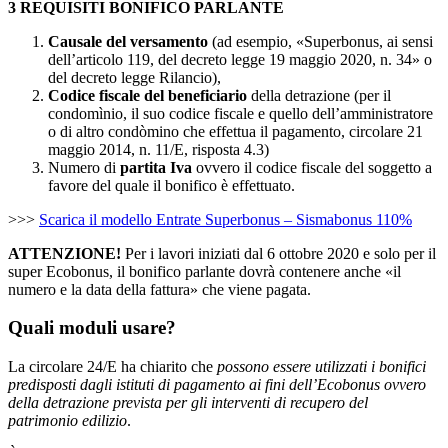
3 REQUISITI BONIFICO PARLANTE
Causale del versamento
(ad esempio, «Superbonus, ai sensi
dell’articolo 119, del decreto legge 19 maggio 2020, n. 34» o
del decreto legge Rilancio),
Codice fiscale del beneficiario
della detrazione (per il
condomìnio, il suo codice fiscale e quello dell’amministratore
o di altro condòmino che effettua il pagamento, circolare 21
maggio 2014, n. 11/E, risposta 4.3)
Numero di
partita Iva
ovvero il codice fiscale del soggetto a
favore del quale il bonifico è effettuato.
>>>
Scarica il modello Entrate Superbonus – Sismabonus 110%
ATTENZIONE!
Per i lavori iniziati dal 6 ottobre 2020 e solo per il
super Ecobonus, il bonifico parlante dovrà contenere anche «il
numero e la data della fattura» che viene pagata.
Quali moduli usare?
La circolare 24/E ha chiarito che
possono essere utilizzati i bonifici
predisposti dagli istituti di pagamento ai fini dell’Ecobonus ovvero
della detrazione prevista per gli interventi di recupero del
patrimonio edilizio
.