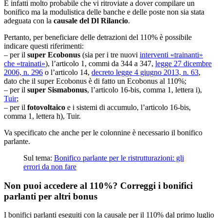
È infatti molto probabile che vi ritroviate a dover compilare un
bonifico ma la modulistica delle banche e delle poste non sia stata
adeguata con la
causale del Dl Rilancio
.
Pertanto, per beneficiare delle detrazioni del 110% è possibile
indicare questi riferimenti:
– per il
super Ecobonus
(sia per i tre nuovi
interventi «trainanti»
che «trainati»
), l’articolo 1, commi da 344 a 347,
legge 27 dicembre
2006, n. 296
o l’articolo 14,
decreto legge 4 giugno 2013, n. 63
,
dato che il super Ecobonus è di fatto un Ecobonus al 110%;
– per il
super Sismabonus
, l’articolo 16-bis, comma 1, lettera i),
Tuir
;
– per il
fotovoltaico
e i sistemi di accumulo, l’articolo 16-bis,
comma 1, lettera h), Tuir.
Va specificato che anche per le colonnine è necessario il bonifico
parlante.
Sul tema:
Bonifico parlante per le ristrutturazioni: gli
errori da non fare
Non puoi accedere al 110%? Correggi i bonifici
parlanti per altri bonus
I bonifici parlanti eseguiti con la causale per il 110% dal primo luglio