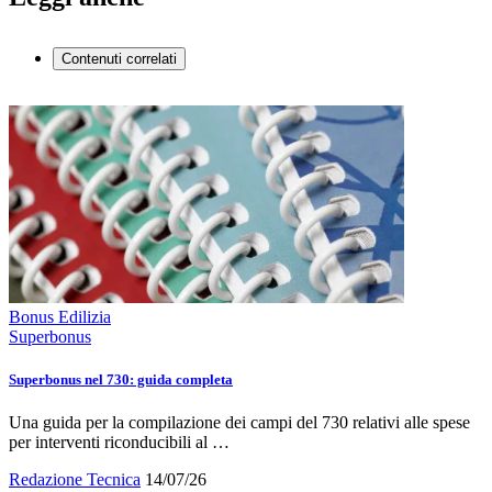
Contenuti correlati
Bonus Edilizia
Superbonus
Superbonus nel 730: guida completa
Una guida per la compilazione dei campi del 730 relativi alle spese
per interventi riconducibili al …
Redazione Tecnica
14/07/26