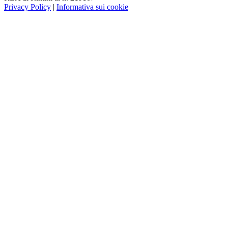
Privacy Policy
|
Informativa sui cookie