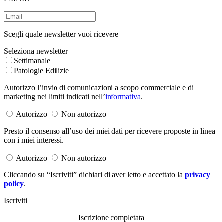
Scegli quale newsletter vuoi ricevere
Seleziona newsletter
Settimanale
Patologie Edilizie
Autorizzo l’invio di comunicazioni a scopo commerciale e di
marketing nei limiti indicati nell’
informativa
.
Autorizzo
Non autorizzo
Presto il consenso all’uso dei miei dati per ricevere proposte in linea
con i miei interessi.
Autorizzo
Non autorizzo
Cliccando su “Iscriviti” dichiari di aver letto e accettato la
privacy
policy
.
Iscriviti
Iscrizione completata