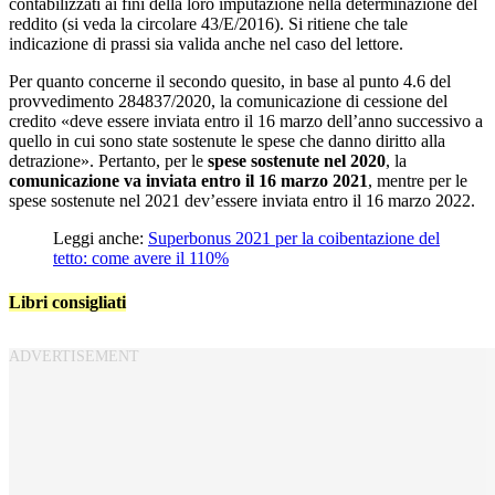
contabilizzati ai fini della loro imputazione nella determinazione del
reddito (si veda la circolare 43/E/2016). Si ritiene che tale
indicazione di prassi sia valida anche nel caso del lettore.
Per quanto concerne il secondo quesito, in base al punto 4.6 del
provvedimento 284837/2020, la comunicazione di cessione del
credito «deve essere inviata entro il 16 marzo dell’anno successivo a
quello in cui sono state sostenute le spese che danno diritto alla
detrazione». Pertanto, per le
spese sostenute nel 2020
, la
comunicazione va inviata entro il 16 marzo 2021
, mentre per le
spese sostenute nel 2021 dev’essere inviata entro il 16 marzo 2022.
Leggi anche:
Superbonus 2021 per la coibentazione del
tetto: come avere il 110%
Libri consigliati