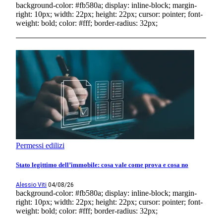
background-color: #fb580a; display: inline-block; margin-
right: 10px; width: 22px; height: 22px; cursor: pointer; font-
weight: bold; color: #fff; border-radius: 32px;
Permessi edilizi
Stato legittimo dell’immobile: cosa vale come prova e cosa no
Alessio Viti
04/08/26
background-color: #fb580a; display: inline-block; margin-
right: 10px; width: 22px; height: 22px; cursor: pointer; font-
weight: bold; color: #fff; border-radius: 32px;