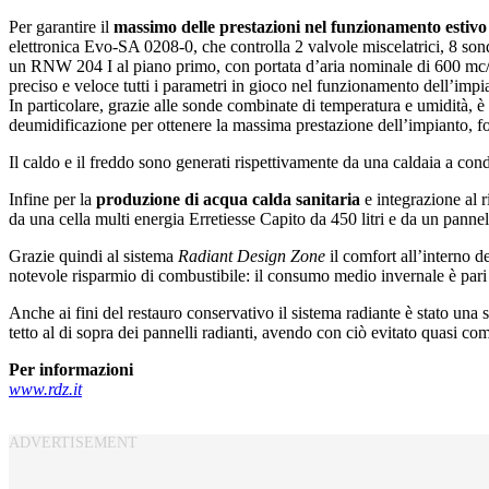
Per garantire il
massimo delle prestazioni nel funzionamento estivo
elettronica Evo-SA 0208-0, che controlla 2 valvole miscelatrici, 8 so
un RNW 204 I al piano primo, con portata d’aria nominale di 600 mc/h 
preciso e veloce tutti i parametri in gioco nel funzionamento dell’impi
In particolare, grazie alle sonde combinate di temperatura e umidità, è
deumidificazione per ottenere la massima prestazione dell’impianto, fo
Il caldo e il freddo sono generati rispettivamente da una caldaia a 
Infine per la
produzione di acqua calda sanitaria
e integrazione al r
da una cella multi energia Erretiesse Capito da 450 litri e da un pannel
Grazie quindi al sistema
Radiant Design Zone
il comfort all’interno d
notevole risparmio di combustibile: il consumo medio invernale è par
Anche ai fini del restauro conservativo il sistema radiante è stato una sc
tetto al di sopra dei pannelli radianti, avendo con ciò evitato quasi co
Per informazioni
www.rdz.it