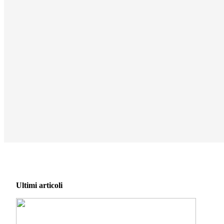
Ultimi articoli