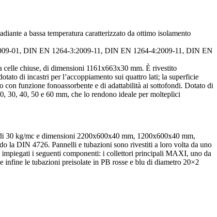
adiante a bassa temperatura caratterizzato da ottimo isolamento
4-2:2009-01, DIN EN 1264-3:2009-11, DIN EN 1264-4:2009-11, DIN EN
 a celle chiuse, di dimensioni 1161x663x30 mm. È rivestito
ato di incastri per l’accoppiamento sui quattro lati; la superficie
o con funzione fonoassorbente e di adattabilità ai sottofondi. Dotato di
20, 30, 40, 50 e 60 mm, che lo rendono ideale per molteplici
nsità di 30 kg/mc e dimensioni 2200x600x40 mm, 1200x600x40 mm,
 la DIN 4726. Pannelli e tubazioni sono rivestiti a loro volta da uno
i impiegati i seguenti componenti: i collettori principali MAXI, uno da
, e infine le tubazioni preisolate in PB rosse e blu di diametro 20×2