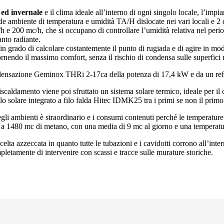
 ed invernale
e il clima ideale all’interno di ogni singolo locale, l’impi
nde ambiente di temperatura e umidità TA/H dislocate nei vari locali e
e 200 mc/h, che si occupano di controllare l’umidità relativa nel perio
anto radiante.
 in grado di calcolare costantemente il punto di rugiada e di agire in mo
rnendo il massimo comfort, senza il rischio di condensa sulle superfici r
condensazione Geminox THRi 2-17ca della potenza di 17,4 kW e da un re
iscaldamento viene poi sfruttato un sistema solare termico, ideale per i
lo solare integrato a filo falda Hitec IDMK25 tra i primi se non il primo 
egli ambienti è straordinario e i consumi contenuti perché le temperature
i a 1480 mc di metano, con una media di 9 mc al giorno e una temperatu
elta azzeccata in quanto tutte le tubazioni e i cavidotti corrono all’intern
mpletamente di intervenire con scassi e tracce sulle murature storiche.