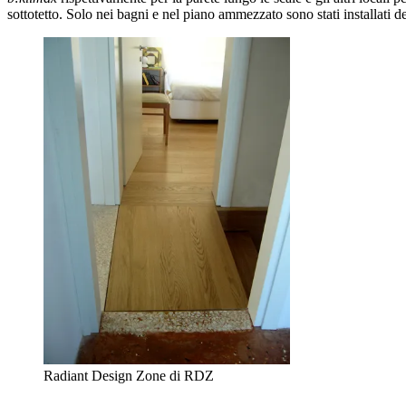
sottotetto. Solo nei bagni e nel piano ammezzato sono stati installati dei
Radiant Design Zone di RDZ