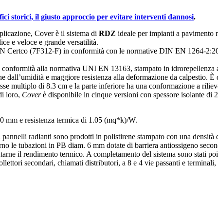
ici storici, il giusto approccio per evitare interventi dannosi
.
applicazione, Cover è il sistema di
RDZ
ideale per impianti a pavimento r
ice e veloce e grande versatilità.
ate DIN Certco (7F312-F) in conformità con le normative DIN EN 126
o in conformità alla normativa UNI EN 13163, stampato in idrorepellenza
e dall’umidità e maggiore resistenza alla deformazione da calpestio. È dot
asse multiplo di 8.3 cm e la parte inferiore ha una conformazione a riliev
di loro,
Cover
è disponibile in cinque versioni con spessore isolante di 
0 mm e resistenza termica di 1.05 (mq*k)/W.
 i pannelli radianti sono prodotti in polistirene stampato con una de
o le tubazioni in PB diam. 6 mm dotate di barriera antiossigeno secondo
entarne il rendimento termico. A completamento del sistema sono stati po
ollettori secondari, chiamati distributori, a 8 e 4 vie passanti e terminali