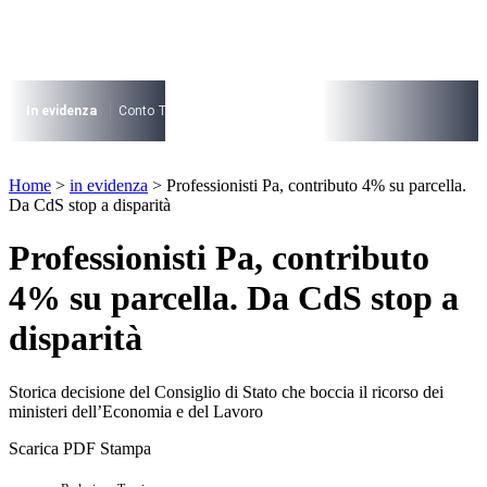
Vai
al
contenuto
I più cercati
Lorem ipsum dolor sit amet consectetur
In evidenza
Conto Termico
Salva Casa
730
Condominio
Archite
Lorem ipsum dolor sit amet consectetur
I più cercati
Home
>
in evidenza
>
Professionisti Pa, contributo 4% su parcella.
Lorem ipsum dolor sit amet consectetur
Da CdS stop a disparità
Lorem ipsum dolor sit amet consectetur
Professionisti Pa, contributo
4% su parcella. Da CdS stop a
disparità
Storica decisione del Consiglio di Stato che boccia il ricorso dei
ministeri dell’Economia e del Lavoro
Scarica PDF
Stampa