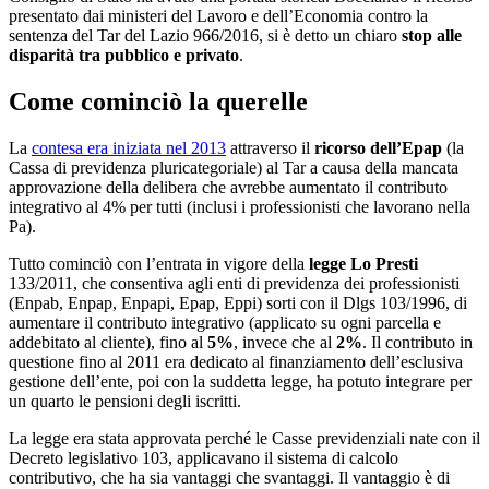
presentato dai ministeri del Lavoro e dell’Economia contro la
sentenza del Tar del Lazio 966/2016, si è detto un chiaro
stop alle
disparità tra pubblico e privato
.
Come cominciò la querelle
La
contesa era iniziata nel 2013
attraverso il
ricorso dell’Epap
(la
Cassa di previdenza pluricategoriale) al Tar a causa della mancata
approvazione della delibera che avrebbe aumentato il contributo
integrativo al 4% per tutti (inclusi i professionisti che lavorano nella
Pa).
Tutto cominciò con l’entrata in vigore della
legge Lo Presti
133/2011, che consentiva agli enti di previdenza dei professionisti
(Enpab, Enpap, Enpapi, Epap, Eppi) sorti con il Dlgs 103/1996, di
aumentare il contributo integrativo (applicato su ogni parcella e
addebitato al cliente), fino al
5%
, invece che al
2%
. Il contributo in
questione fino al 2011 era dedicato al finanziamento dell’esclusiva
gestione dell’ente, poi con la suddetta legge, ha potuto integrare per
un quarto le pensioni degli iscritti.
La legge era stata approvata perché le Casse previdenziali nate con il
Decreto legislativo 103, applicavano il sistema di calcolo
contributivo, che ha sia vantaggi che svantaggi. Il vantaggio è di