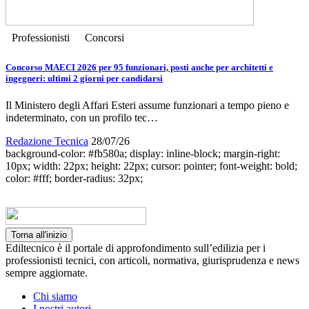
Professionisti
Concorsi
Concorso MAECI 2026 per 95 funzionari, posti anche per architetti e
ingegneri: ultimi 2 giorni per candidarsi
Il Ministero degli Affari Esteri assume funzionari a tempo pieno e
indeterminato, con un profilo tec…
Redazione Tecnica
28/07/26
background-color: #fb580a; display: inline-block; margin-right:
10px; width: 22px; height: 22px; cursor: pointer; font-weight: bold;
color: #fff; border-radius: 32px;
Torna all'inizio
Ediltecnico è il portale di approfondimento sull’edilizia per i
professionisti tecnici, con articoli, normativa, giurisprudenza e news
sempre aggiornate.
Chi siamo
I nostri autori