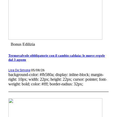
Bonus Edilizia
Termovalvole obbligatorie con il cambio caldaia: le nuove regole
dal 3 agosto
Lisa De Simone
05/08/26
background-color: #fb580a; display: inline-block; margin-
right: 10px; width: 22px; height: 22px; cursor: pointer; font-
weight: bold; color: #fff; border-radius: 32px;