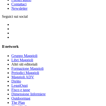
Contattaci
Newsletter
Seguici sui social
Il network
Gruppo Maggioli
Libri Maggioli
Altri siti editoriali
Formazione Maggioli
Periodici Maggioli
Maggioli ADV
Diritto
LeggiOggi
Fisco e tasse
Dimensione Infermiere
Outdoormag
The Plan