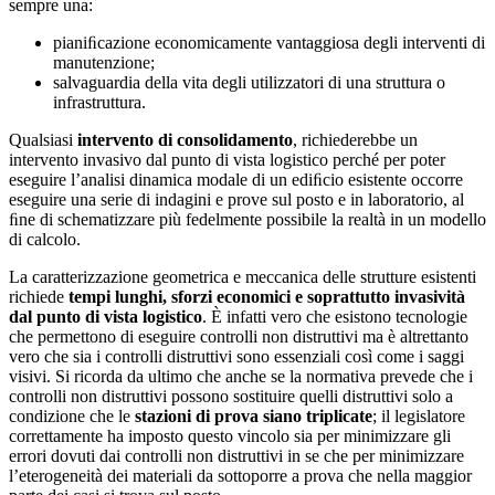
sempre una:
pianiﬁcazione economicamente vantaggiosa degli interventi di
manutenzione;
salvaguardia della vita degli utilizzatori di una struttura o
infrastruttura.
Qualsiasi
intervento di consolidamento
, richiederebbe un
intervento invasivo dal punto di vista logistico perché per poter
eseguire l’analisi dinamica modale di un ediﬁcio esistente occorre
eseguire una serie di indagini e prove sul posto e in laboratorio, al
ﬁne di schematizzare più fedelmente possibile la realtà in un modello
di calcolo.
La caratterizzazione geometrica e meccanica delle strutture esistenti
richiede
tempi lunghi, sforzi economici e soprattutto invasività
dal punto di vista logistico
. È infatti vero che esistono tecnologie
che permettono di eseguire controlli non distruttivi ma è altrettanto
vero che sia i controlli distruttivi sono essenziali così come i saggi
visivi. Si ricorda da ultimo che anche se la normativa prevede che i
controlli non distruttivi possono sostituire quelli distruttivi solo a
condizione che le
stazioni di prova siano triplicate
; il legislatore
correttamente ha imposto questo vincolo sia per minimizzare gli
errori dovuti dai controlli non distruttivi in se che per minimizzare
l’eterogeneità dei materiali da sottoporre a prova che nella maggior