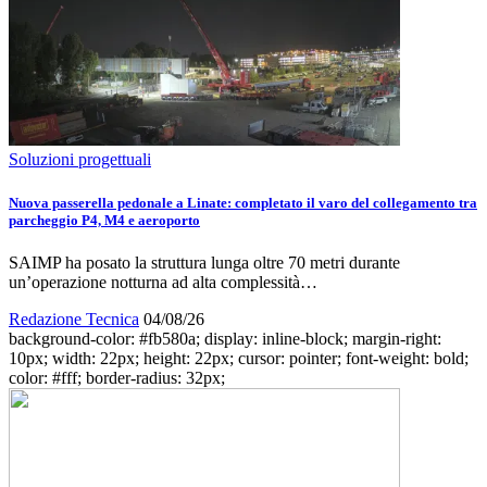
Soluzioni progettuali
Nuova passerella pedonale a Linate: completato il varo del collegamento tra
parcheggio P4, M4 e aeroporto
SAIMP ha posato la struttura lunga oltre 70 metri durante
un’operazione notturna ad alta complessità…
Redazione Tecnica
04/08/26
background-color: #fb580a; display: inline-block; margin-right:
10px; width: 22px; height: 22px; cursor: pointer; font-weight: bold;
color: #fff; border-radius: 32px;