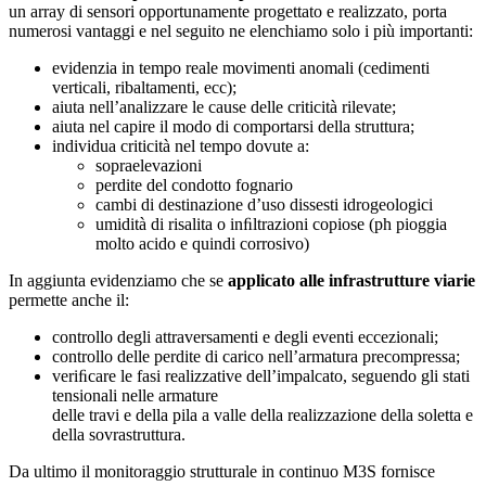
un array di sensori opportunamente progettato e realizzato, porta
numerosi vantaggi e nel seguito ne elenchiamo solo i più importanti:
evidenzia in tempo reale movimenti anomali (cedimenti
verticali, ribaltamenti, ecc);
aiuta nell’analizzare le cause delle criticità rilevate;
aiuta nel capire il modo di comportarsi della struttura;
individua criticità nel tempo dovute a:
sopraelevazioni
perdite del condotto fognario
cambi di destinazione d’uso dissesti idrogeologici
umidità di risalita o inﬁltrazioni copiose (ph pioggia
molto acido e quindi corrosivo)
In aggiunta evidenziamo che se
applicato alle infrastrutture viarie
permette anche il:
controllo degli attraversamenti e degli eventi eccezionali;
controllo delle perdite di carico nell’armatura precompressa;
veriﬁcare le fasi realizzative dell’impalcato, seguendo gli stati
tensionali nelle armature
delle travi e della pila a valle della realizzazione della soletta e
della sovrastruttura.
Da ultimo il monitoraggio strutturale in continuo M3S fornisce