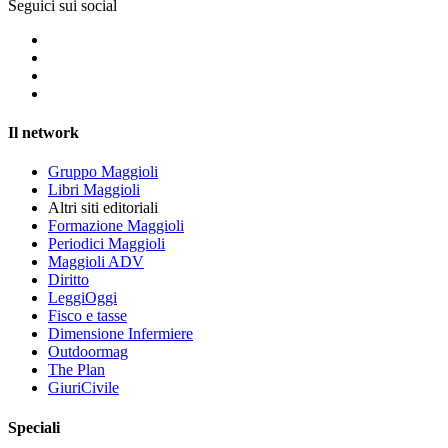
Seguici sui social
Il network
Gruppo Maggioli
Libri Maggioli
Altri siti editoriali
Formazione Maggioli
Periodici Maggioli
Maggioli ADV
Diritto
LeggiOggi
Fisco e tasse
Dimensione Infermiere
Outdoormag
The Plan
GiuriCivile
Speciali