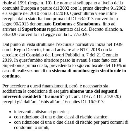
risale al 1991 (legge n. 10). Le norme si sviluppano a livello della
comunità Europea a partire dal 2002 con la prima direttiva 91/2002
e a seguire nel 2010 con la 31/2010. Quest’ultima viene inﬁne
recepita dallo stato Italiano prima dal DL 63/2013 convertito in
legge 90/2013 denominato
Ecobonus e Sismabonus
, ﬁno ad
arrivare al
Superbonus
regolamentato dal c.d. Decreto rilancio n.
34/2020 convertito in Legge con la L. 77/2020.
Dal punto di vista strutturale l’excursus normativo inizia nel 1939
con il Regio Decreto, ﬁno ad arrivare alle NTC 2018 con la
circolare del Consiglio dei Lavori Pubblici n. 7 del 21 Gennaio
2019. In quest’ambito ulteriore passo in avanti è stato fatto con il
Superbonus prima citato, prevedendo lo sgravio ﬁscale del 110% in
caso di realizzazione di un
sistema di monitoraggio strutturale in
continuo
.
Per accedere a questi ﬁnanziamenti, però, è necessario sia
soddisfatta la condizione di eseguire
almeno uno dei seguenti
interventi cosiddetti “trainanti”
(cfr. art. 119 c. 4 DL 34/2020)
recepiti già dall’art. 16bis all’art. 16septies DL 16/2013:
interventi antisismici generici;
con riduzione di una o due classi di rischio sismico;
con riduzione di una o due classi di rischio per parti comuni di
condomini o simili;