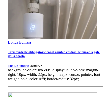
Bonus Edilizia
Termovalvole obbligatorie con il cambio caldaia: le nuove regole
dal 3 agosto
Lisa De Simone
05/08/26
background-color: #fb580a; display: inline-block; margin-
right: 10px; width: 22px; height: 22px; cursor: pointer; font-
weight: bold; color: #fff; border-radius: 32px;