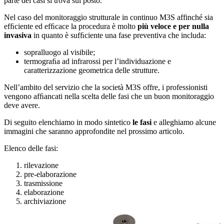
parte dei casi si trova sul posto.
Nel caso del monitoraggio strutturale in continuo M3S affinché sia
efﬁciente ed efﬁcace la procedura è molto
più veloce e per nulla
invasiva
in quanto è sufﬁciente una fase preventiva che includa:
sopralluogo al visibile;
termograﬁa ad infrarossi per l’individuazione e
caratterizzazione geometrica delle strutture.
Nell’ambito del servizio che la società M3S offre, i professionisti
vengono afﬁancati nella scelta delle fasi che un buon monitoraggio
deve avere.
Di seguito elenchiamo in modo sintetico
le fasi
e alleghiamo alcune
immagini che saranno approfondite nel prossimo articolo.
Elenco delle fasi:
rilevazione
pre-elaborazione
trasmissione
elaborazione
archiviazione