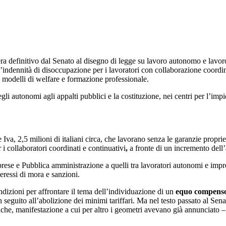
era definitivo dal Senato al disegno di legge su lavoro autonomo e lavor
indennità di disoccupazione per i lavoratori con collaborazione coordina
 modelli di welfare e formazione professionale.
li autonomi agli appalti pubblici e la costituzione, nei centri per l’imp
 Iva, 2,5 milioni di italiani circa, che lavorano senza le garanzie propri
 i collaboratori coordinati e continuativi
,
a fronte di un incremento dell’
ese e Pubblica amministrazione a quelli tra lavoratori autonomi e imprese
eressi di mora e sanzioni.
izioni per affrontare il tema dell’individuazione di un
equo compens
 seguito all’abolizione dei minimi tariffari. Ma nel testo passato al Se
cniche, manifestazione a cui per altro i geometri avevano già annunciat