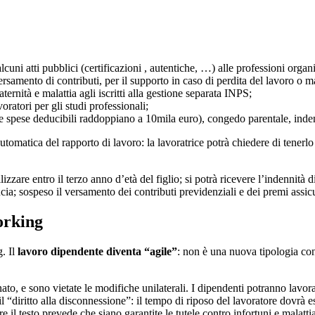
lcuni atti pubblici (certificazioni , autentiche, …) alle professioni organi
ersamento di contributi, per il supporto in caso di perdita del lavoro o ma
ternità e malattia agli iscritti alla gestione separata INPS;
voratori per gli studi professionali;
le spese deducibili raddoppiano a 10mila euro), congedo parentale, inden
omatica del rapporto di lavoro: la lavoratrice potrà chiedere di tenerl
ilizzare entro il terzo anno d’età del figlio; si potrà ricevere l’indennit
cia; sospeso il versamento dei contributi previdenziali e dei premi assicur
orking
. Il
lavoro dipendente diventa “agile”
: non è una nuova tipologia co
nato, e sono vietate le modifiche unilaterali. I dipendenti potranno lavor
 il “diritto alla disconnessione”: il tempo di riposo del lavoratore dovr
 il testo prevede che siano garantite le tutele contro infortuni e malattia