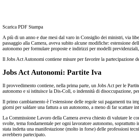
Bonus Verde
IVA Agevolata
Scarica PDF
Stampa
Dubbi? Risponde l’esperta
A più di un anno e due mesi dal varo in Consiglio dei ministri, via lib
passaggio alla Camera, aveva subito alcune modifiche: estensione dell’
autonomo per formulare proposte e indirizzi per modelli previdenziali,
Il Jobs Act Autonomi contiene misure per favorire la partecipazione deg
Jobs Act Autonomi: Partite Iva
Il provvedimento contiene, nella prima parte, un Jobs Act per le Partite
autonomo e si istituisce la Dis-Coll, o indennità di disoccupazione, per
Il primo cambiamento è l’estensione delle regole sui pagamenti tra impr
giorni per saldare una fattura a un autonomo, a meno di far scattare int
La Commissione Lavoro della Camera aveva chiesto di valutare le cond
svolte, tema fondamentale per ogni lavoratore autonomo, soprattutto in
stata indetta una manifestazione (molto in forse) delle professioni te
avrebbero partecipato.