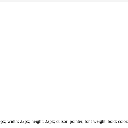
x; width: 22px; height: 22px; cursor: pointer; font-weight: bold; color: