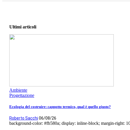
Ultimi articoli
Ambiente
Progettazione
Ecologia del costruire: cappotto termico, qual è quello giusto?
Roberto Sacchi
06/08/26
background-color: #fb580a; display: inline-block; margin-right: 10p