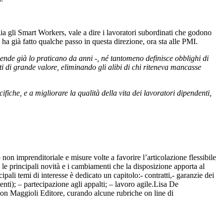
talia gli Smart Workers, vale a dire i lavoratori subordinati che godono
e ha già fatto qualche passo in questa direzione, ora sta alle PMI.
iende già lo praticano da anni -, né tantomeno definisce obblighi di
i di grande valore, eliminando gli alibi di chi riteneva mancasse
fiche, e a migliorare la qualità della vita dei lavoratori dipendenti,
on imprenditoriale e misure volte a favorire l’articolazione flessibile
e principali novità e i cambiamenti che la disposizione apporta al
ipali temi di interesse è dedicato un capitolo:- contratti,- garanzie dei
nti); – partecipazione agli appalti; – lavoro agile.Lisa De
 con Maggioli Editore, curando alcune rubriche on line di