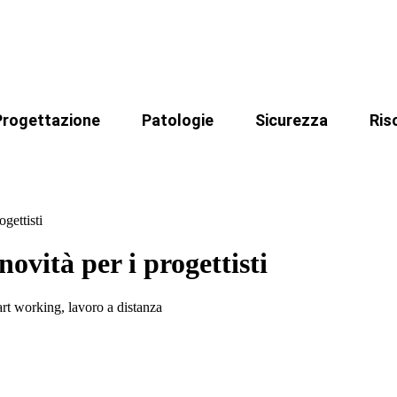
Appalti
Umidità e muffe
Antincendio
Po
Impianti
Sistemi e materiali
Rimozione Amianto
Vi
Isolamento Termico
Luoghi di Lavoro
Gu
Progettazione
Patologie
Sicurezza
Ris
Strutture e antisismica
Tetti e Coperture
Appalti
Umidità e muffe
Antincendio
Po
730
Condominio
Architectural Prompting
Soluzioni progettuali
Impianti
Sistemi e materiali
Rimozione Amianto
Vi
gettisti
Isolamento Termico
Luoghi di Lavoro
Gu
novità per i progettisti
Strutture e antisismica
Tetti e Coperture
art working, lavoro a distanza
Soluzioni progettuali