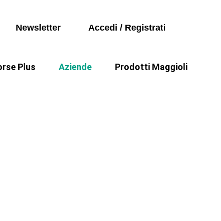
Seguici sui social
Libri
dcast
Periodici
Newsletter
Accedi / Registrati
deo
Formazione
ide
orse Plus
Aziende
Prodotti Maggioli
Libri
dcast
Rinnovabili
Dissesto
Qualità aria indoor
Periodici
deo
Formazione
ide