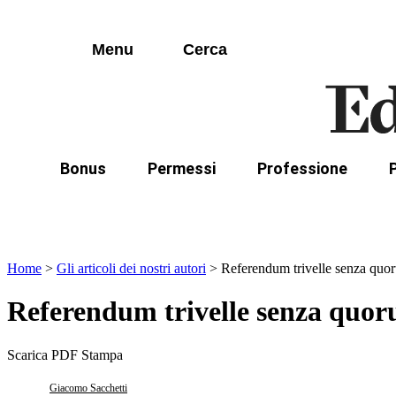
I più cercati
Vai
Superbonus
Abusi Edilizi
Concorsi
al
contenuto
Menu
Cerca
Bonus Barriere Architettoniche
Lorem ipsum dolor sit amet consectetur
Attività Edilizia Libera
Eventi e Formazione
Lorem ipsum dolor sit amet consectetur
Ecobonus
Catasto
Esami di Stato
Bonus Ristrutturazioni
CILA
I più cercati
Sismabonus
Distanze in Edilizia
Lorem ipsum dolor sit amet consectetur
Bonus
Permessi
Professione
Lorem ipsum dolor sit amet consectetur
Bonus Mobili
Permesso di Costruire
Superbonus
Abusi Edilizi
Concorsi
In evidenza
Conto Termico
Salva Casa
Bonus Idrico
SCIA
Bonus Barriere Architettoniche
Attività Edilizia Libera
Eventi e Formazione
Bonus Verde
Home
>
Gli articoli dei nostri autori
>
Referendum trivelle senza quoru
Ecobonus
Catasto
Esami di Stato
IVA Agevolata
Referendum trivelle senza quoru
Bonus Ristrutturazioni
CILA
Dubbi? Risponde l’esperta
Sismabonus
Distanze in Edilizia
Scarica PDF
Stampa
Bonus Mobili
Permesso di Costruire
Giacomo Sacchetti