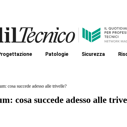
Appalti
Umidità e muffe
Antincendio
Po
Impianti
Sistemi e materiali
Rimozione Amianto
Vi
Isolamento Termico
Luoghi di Lavoro
Gu
Strutture e antisismica
Tetti e Coperture
Progettazione
Patologie
Sicurezza
Ris
Soluzioni progettuali
Appalti
Umidità e muffe
Antincendio
Po
730
Condominio
Architectural Prompting
Impianti
Sistemi e materiali
Rimozione Amianto
Vi
m: cosa succede adesso alle trivelle?
Isolamento Termico
Luoghi di Lavoro
Gu
m: cosa succede adesso alle trive
Strutture e antisismica
Tetti e Coperture
Soluzioni progettuali