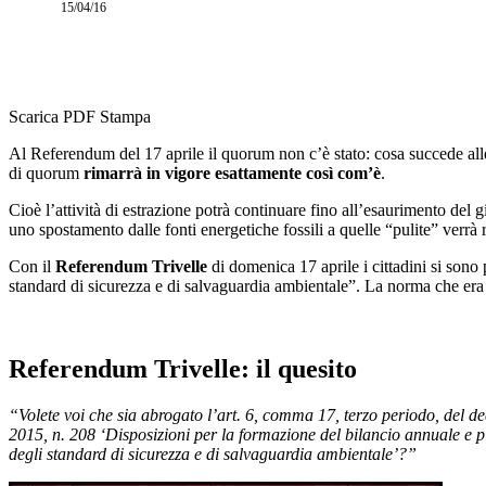
15/04/16
Bonus Idrico
SCIA
Bonus Verde
IVA Agevolata
Scarica PDF
Stampa
Al Referendum del 17 aprile il quorum non c’è stato: cosa succede all
Dubbi? Risponde l’esperta
di quorum
rimarrà in vigore esattamente così com’è
.
Cioè l’attività di estrazione potrà continuare fino all’esaurimento del 
uno spostamento dalle fonti energetiche fossili a quelle “pulite” verrà r
Con il
Referendum Trivelle
di domenica 17 aprile i cittadini si sono p
standard di sicurezza e di salvaguardia ambientale”. La norma che era 
Referendum Trivelle: il quesito
“Volete voi che sia abrogato l’art. 6, comma 17, terzo periodo, del d
2015, n. 208 ‘Disposizioni per la formazione del bilancio annuale e plur
degli standard di sicurezza e di salvaguardia ambientale’?”