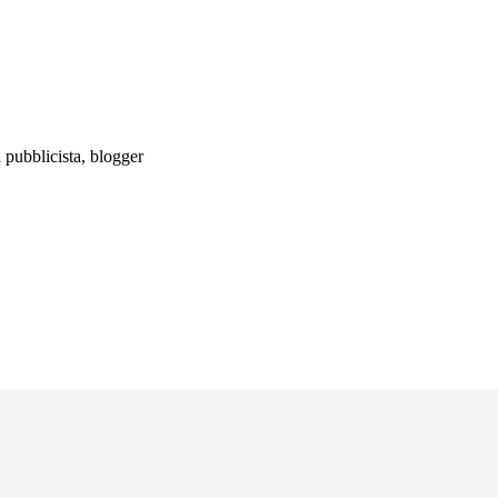
 pubblicista, blogger