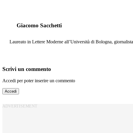
Giacomo Sacchetti
Laureato in Lettere Moderne all’Università di Bologna, giornalista
Scrivi un commento
Accedi per poter inserire un commento
Accedi