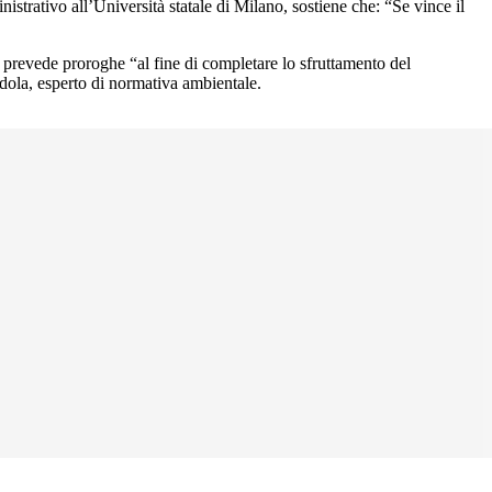
strativo all’Università statale di Milano, sostiene che: “Se vince il
 prevede proroghe “al fine di completare lo sfruttamento del
dola, esperto di normativa ambientale.