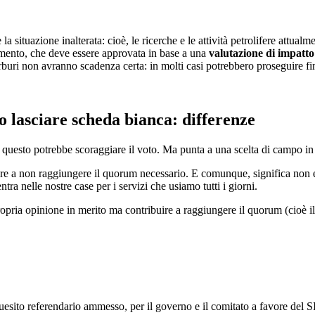
a situazione inalterata: cioè, le ricerche e le attività petrolifere attua
mento, che deve essere approvata in base a una
valutazione di impatto
arburi non avranno scadenza certa: in molti casi potrebbero proseguire fin
 lasciare scheda bianca: differenze
e questo potrebbe scoraggiare il voto. Ma punta a una scelta di campo in 
uire a non raggiungere il quorum necessario. E comunque, significa non ese
ntra nelle nostre case per i servizi che usiamo tutti i giorni.
opria opinione in merito ma contribuire a raggiungere il quorum (cioè il
sito referendario ammesso, per il governo e il comitato a favore del SI,