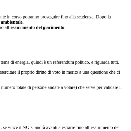
lmente in corso potranno proseguire fino alla scadenza. Dopo la
 ambientale.
o all’
esaurimento del giacimento
.
tema di energia, quindi è un referendum politico, e riguarda tutti.
rcitare il proprio diritto di voto in merito a una questione che ci
 numero totale di persone andate a votare) che serve per validare il
 se vince il NO si andrà avanti a estrarre fino all’esaurimento dei