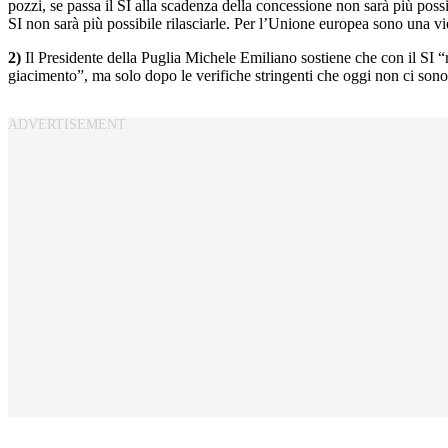
pozzi, se passa il SI alla scadenza della concessione non sarà più poss
SI non sarà più possibile rilasciarle. Per l’Unione europea sono una v
2)
Il Presidente della Puglia Michele Emiliano sostiene che con il SI “
giacimento”, ma solo dopo le verifiche stringenti che oggi non ci son