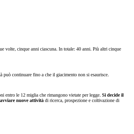
 volte, cinque anni ciascuna. In totale: 40 anni. Più altri cinque
ità può continuare fino a che il giacimento non si esaurisce.
zioni entro le 12 miglia che rimangono vietate per legge.
Si decide il
i avviare nuove attività
di ricerca, prospezione e coltivazione di