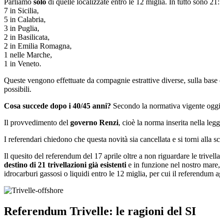
Parliamo
solo
di quelle localizzate entro le 12 miglia. In tutto sono 21:
7 in Sicilia,
5 in Calabria,
3 in Puglia,
2 in Basilicata,
2 in Emilia Romagna,
1 nelle Marche,
1 in Veneto.
Queste vengono effettuate da compagnie estrattive diverse, sulla base d
possibili.
Cosa succede dopo i 40/45 anni?
Secondo la normativa vigente oggi s
Il provvedimento del
governo Renzi
, cioè la norma inserita nella leg
I referendari chiedono che questa novità sia cancellata e si torni alla 
Il quesito del referendum del 17 aprile oltre a non riguardare le trivel
destino di 21 trivellazioni già esistenti
e in funzione nel nostro mare,
idrocarburi gassosi o liquidi entro le 12 miglia, per cui il referendum a
Referendum Trivelle: le ragioni del SI