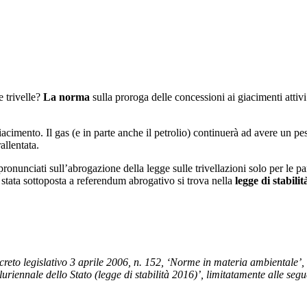
e trivelle?
La norma
sulla proroga delle concessioni ai giacimenti att
giacimento. Il gas (e in parte anche il petrolio) continuerà ad avere un 
allentata.
ronunciati sull’abrogazione della legge sulle trivellazioni solo per le par
stata sottoposta a referendum abrogativo si trova nella
legge di stabili
ecreto legislativo 3 aprile 2006, n. 152, ‘Norme in materia ambientale’
iennale dello Stato (legge di stabilità 2016)’, limitatamente alle seguen