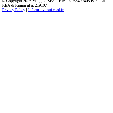
© Copyright 2026 Maggioli SPA – P.Iva 02066400405 Iscritta al
REA di Rimini al n. 219107
Privacy Policy
|
Informativa sui cookie