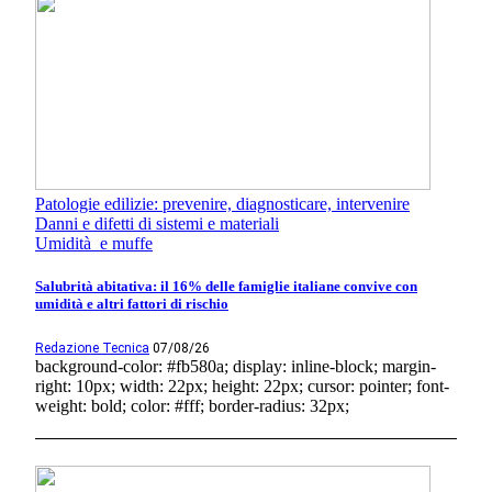
Patologie edilizie: prevenire, diagnosticare, intervenire
Danni e difetti di sistemi e materiali
Umidità e muffe
Salubrità abitativa: il 16% delle famiglie italiane convive con
umidità e altri fattori di rischio
Redazione Tecnica
07/08/26
background-color: #fb580a; display: inline-block; margin-
right: 10px; width: 22px; height: 22px; cursor: pointer; font-
weight: bold; color: #fff; border-radius: 32px;