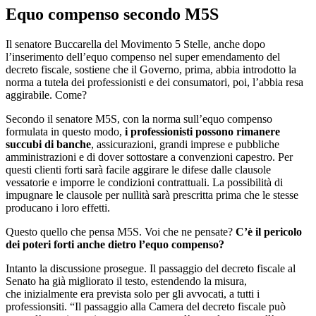
Equo compenso secondo M5S
Il senatore Buccarella del Movimento 5 Stelle, anche dopo
l’inserimento dell’equo compenso nel super emendamento del
decreto fiscale, sostiene che il Governo, prima, abbia introdotto la
norma a tutela dei professionisti e dei consumatori, poi, l’abbia resa
aggirabile. Come?
Secondo il senatore M5S, con la norma sull’equo compenso
formulata in questo modo,
i professionisti possono rimanere
succubi di banche
, assicurazioni, grandi imprese e pubbliche
amministrazioni e di dover sottostare a convenzioni capestro. Per
questi clienti forti sarà facile aggirare le difese dalle clausole
vessatorie e imporre le condizioni contrattuali. La possibilità di
impugnare le clausole per nullità sarà prescritta prima che le stesse
producano i loro effetti.
Questo quello che pensa M5S. Voi che ne pensate?
C’è il pericolo
dei poteri forti anche dietro l’equo compenso?
Intanto la discussione prosegue. Il passaggio del decreto fiscale al
Senato ha già migliorato il testo, estendendo la misura,
che inizialmente era prevista solo per gli avvocati, a tutti i
professionsiti. “Il passaggio alla Camera del decreto fiscale può