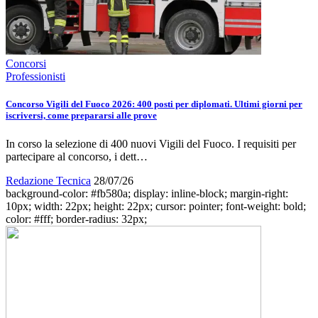
Concorsi
Professionisti
Concorso Vigili del Fuoco 2026: 400 posti per diplomati. Ultimi giorni per
iscriversi, come prepararsi alle prove
In corso la selezione di 400 nuovi Vigili del Fuoco. I requisiti per
partecipare al concorso, i dett…
Redazione Tecnica
28/07/26
background-color: #fb580a; display: inline-block; margin-right:
10px; width: 22px; height: 22px; cursor: pointer; font-weight: bold;
color: #fff; border-radius: 32px;