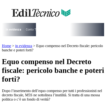
Vai
al
I più cercati
contenuto
Lorem ipsum dolor sit amet consectetur
Lorem ipsum dolor sit amet consectetur
In evidenza
Conto Termico
Salva Casa
730
Condominio
Archite
I più cercati
Lorem ipsum dolor sit amet consectetur
Home
>
in evidenza
>
Equo compenso nel Decreto fiscale: pericolo
Lorem ipsum dolor sit amet consectetur
banche e poteri forti?
Equo compenso nel Decreto
fiscale: pericolo banche e poteri
forti?
Dopo l’inserimento dell’equo compenso per tutti i professionisti nel
decreto fiscale, M5S ne sottolinea l’inutilità. Si tratta di una mossa
politica o c’è un fondo di verità?