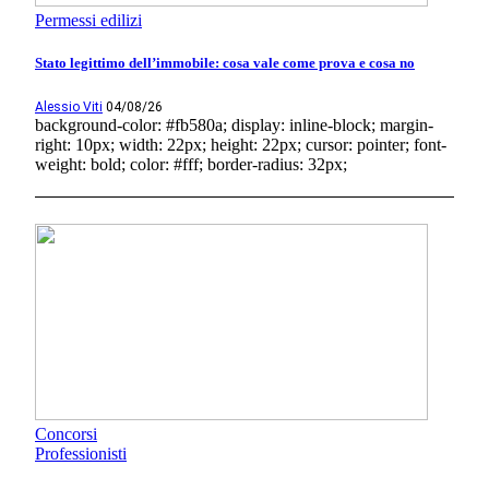
Permessi edilizi
Stato legittimo dell’immobile: cosa vale come prova e cosa no
Alessio Viti
04/08/26
background-color: #fb580a; display: inline-block; margin-
right: 10px; width: 22px; height: 22px; cursor: pointer; font-
weight: bold; color: #fff; border-radius: 32px;
Concorsi
Professionisti