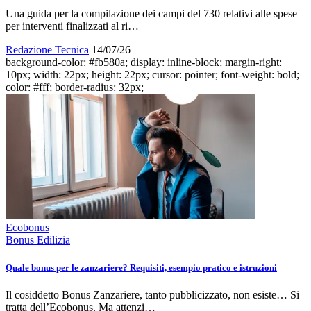
Una guida per la compilazione dei campi del 730 relativi alle spese
per interventi finalizzati al ri…
Redazione Tecnica
14/07/26
background-color: #fb580a; display: inline-block; margin-right:
10px; width: 22px; height: 22px; cursor: pointer; font-weight: bold;
color: #fff; border-radius: 32px;
Ecobonus
Bonus Edilizia
Quale bonus per le zanzariere? Requisiti, esempio pratico e istruzioni
Il cosiddetto Bonus Zanzariere, tanto pubblicizzato, non esiste… Si
tratta dell’Ecobonus. Ma attenzi…