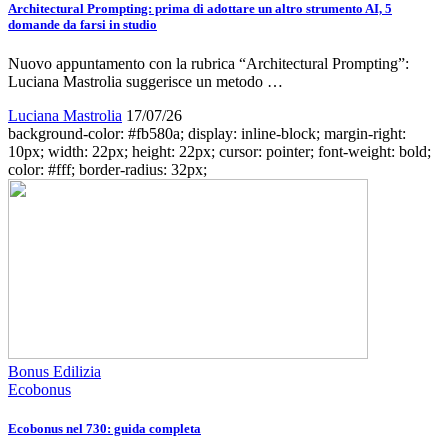
Architectural Prompting: prima di adottare un altro strumento AI, 5
domande da farsi in studio
Nuovo appuntamento con la rubrica “Architectural Prompting”:
Luciana Mastrolia suggerisce un metodo …
Luciana Mastrolia
17/07/26
background-color: #fb580a; display: inline-block; margin-right:
10px; width: 22px; height: 22px; cursor: pointer; font-weight: bold;
color: #fff; border-radius: 32px;
Bonus Edilizia
Ecobonus
Ecobonus nel 730: guida completa