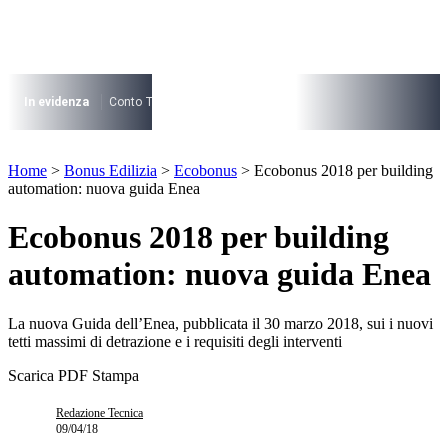
Vai
al
contenuto
I più cercati
Lorem ipsum dolor sit amet consectetur
In evidenza
Conto Termico
Salva Casa
730
Condominio
Archite
Lorem ipsum dolor sit amet consectetur
I più cercati
Home
>
Bonus Edilizia
>
Ecobonus
>
Ecobonus 2018 per building
Lorem ipsum dolor sit amet consectetur
automation: nuova guida Enea
Lorem ipsum dolor sit amet consectetur
Ecobonus 2018 per building
automation: nuova guida Enea
La nuova Guida dell’Enea, pubblicata il 30 marzo 2018, sui i nuovi
tetti massimi di detrazione e i requisiti degli interventi
Scarica PDF
Stampa
Redazione Tecnica
09/04/18