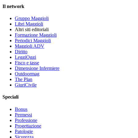
Il network
Gruppo Maggioli
Libri Maggioli
Altri siti editoriali
Formazione Maggioli
Periodici Maggioli
Maggioli ADV
Diritto
LeggiOggi
Fisco e tasse
Dimensione Infermiere
Outdoormag
The Plan
GiuriCivile
Speciali
Bonus
Permessi
Professione
Progettazione
Patologie
Sicurezza