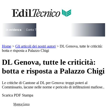
Vai
al
contenuto
I più cercati
Lorem ipsum dolor sit amet consectetur
Lorem ipsum dolor sit amet consectetur
In evidenza
Conto Termico
Salva Casa
730
Condominio
Archite
I più cercati
Home
>
Gli articoli dei nostri autori
>
DL Genova, tutte le criticità:
Lorem ipsum dolor sit amet consectetur
botta e risposta a Palazzo Chigi
Lorem ipsum dolor sit amet consectetur
DL Genova, tutte le criticità:
botta e risposta a Palazzo Chigi
Le critiche di Cantone al DL per Genova: troppi poteri al
Commissario, lacune nelle norme e pericolo di infiltrazioni mafiose..
Scarica PDF
Stampa
Monica Greco