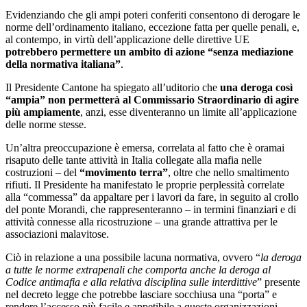
Evidenziando che gli ampi poteri conferiti consentono di derogare le
norme dell’ordinamento italiano, eccezione fatta per quelle penali, e,
al contempo, in virtù dell’applicazione delle direttive UE
potrebbero permettere un ambito di azione “senza mediazione
della normativa italiana”
.
Il Presidente Cantone ha spiegato all’uditorio che
una deroga così
“ampia” non permetterà al Commissario Straordinario di agire
più ampiamente
, anzi, esse diventeranno un limite all’applicazione
delle norme stesse.
Un’altra preoccupazione è emersa, correlata al fatto che è oramai
risaputo delle tante attività in Italia collegate alla mafia nelle
costruzioni – del
“movimento terra”
, oltre che nello smaltimento
rifiuti. Il Presidente ha manifestato le proprie perplessità correlate
alla “commessa” da appaltare per i lavori da fare, in seguito al crollo
del ponte Morandi, che rappresenteranno – in termini finanziari e di
attività connesse alla ricostruzione – una grande attrattiva per le
associazioni malavitose.
Ciò in relazione a una possibile lacuna normativa, ovvero “
la deroga
a tutte le norme extrapenali che comporta anche la deroga al
Codice antimafia e alla relativa disciplina sulle interdittive
” presente
nel decreto legge che potrebbe lasciare socchiusa una “porta” e
rendere l’accesso più facile e appetibile a queste organizzazioni