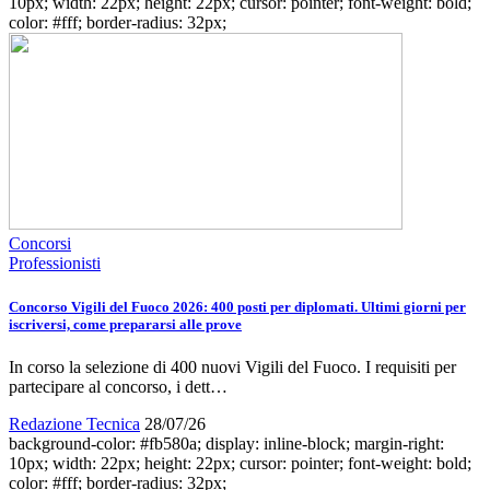
10px; width: 22px; height: 22px; cursor: pointer; font-weight: bold;
color: #fff; border-radius: 32px;
Concorsi
Professionisti
Concorso Vigili del Fuoco 2026: 400 posti per diplomati. Ultimi giorni per
iscriversi, come prepararsi alle prove
In corso la selezione di 400 nuovi Vigili del Fuoco. I requisiti per
partecipare al concorso, i dett…
Redazione Tecnica
28/07/26
background-color: #fb580a; display: inline-block; margin-right:
10px; width: 22px; height: 22px; cursor: pointer; font-weight: bold;
color: #fff; border-radius: 32px;