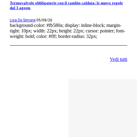
Termovalvole obbligatorie con il cambio caldaia: le nuove regole
dal 3 agosto
Lisa De Simone
05/08/26
background-color: #fb580a; display: inline-block; margin-
right: 10px; width: 22px; height: 22px; cursor: pointer; font-
weight: bold; color: #fff; border-radius: 32px;
Vedi tutti