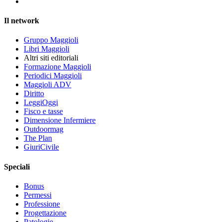
Il network
Gruppo Maggioli
Libri Maggioli
Altri siti editoriali
Formazione Maggioli
Periodici Maggioli
Maggioli ADV
Diritto
LeggiOggi
Fisco e tasse
Dimensione Infermiere
Outdoormag
The Plan
GiuriCivile
Speciali
Bonus
Permessi
Professione
Progettazione
Patologie