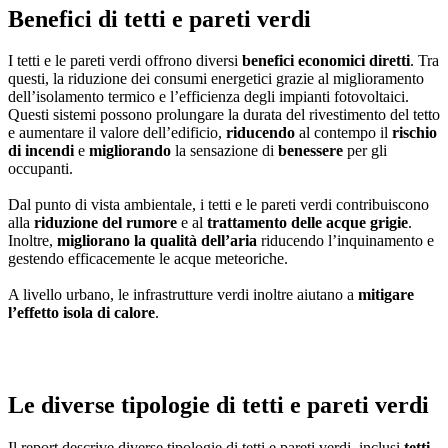
Benefici di tetti e pareti verdi
I tetti e le pareti verdi offrono diversi
benefici economici diretti
. Tra
questi, la riduzione dei consumi energetici grazie al miglioramento
dell’isolamento termico e l’efficienza degli impianti fotovoltaici.
Questi sistemi possono prolungare la durata del rivestimento del tetto
e aumentare il valore dell’edificio,
riducendo
al contempo il
rischio
di incendi
e
migliorando
la sensazione di
benessere
per gli
occupanti.
Dal punto di vista ambientale, i tetti e le pareti verdi contribuiscono
alla
riduzione del rumore
e al
trattamento delle acque grigie
.
Inoltre,
migliorano la qualità dell’aria
riducendo l’inquinamento e
gestendo efficacemente le acque meteoriche.
A livello urbano, le infrastrutture verdi inoltre aiutano a
mitigare
l’effetto isola di calore
.
Le diverse tipologie di tetti e pareti verdi
Il report descrive diverse tipologie di tetti e pareti verdi, inclusi
tetti