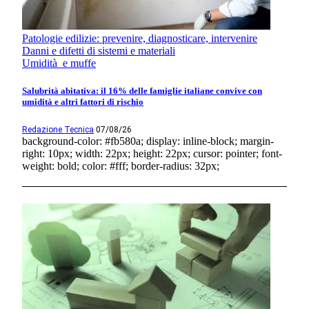
Patologie edilizie: prevenire, diagnosticare, intervenire
Danni e difetti di sistemi e materiali
Umidità e muffe
Salubrità abitativa: il 16% delle famiglie italiane convive con
umidità e altri fattori di rischio
Redazione Tecnica
07/08/26
background-color: #fb580a; display: inline-block; margin-
right: 10px; width: 22px; height: 22px; cursor: pointer; font-
weight: bold; color: #fff; border-radius: 32px;