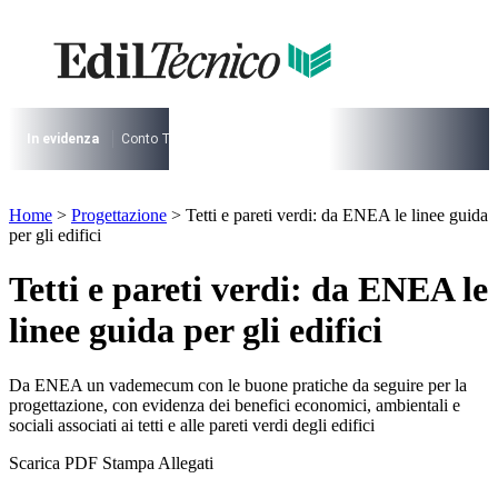
Vai
al
contenuto
I più cercati
Lorem ipsum dolor sit amet consectetur
Lorem ipsum dolor sit amet consectetur
In evidenza
Conto Termico
Salva Casa
730
Condominio
Archite
I più cercati
Home
>
Progettazione
>
Tetti e pareti verdi: da ENEA le linee guida
Lorem ipsum dolor sit amet consectetur
per gli edifici
Lorem ipsum dolor sit amet consectetur
Tetti e pareti verdi: da ENEA le
linee guida per gli edifici
Da ENEA un vademecum con le buone pratiche da seguire per la
progettazione, con evidenza dei benefici economici, ambientali e
sociali associati ai tetti e alle pareti verdi degli edifici
Scarica PDF
Stampa
Allegati