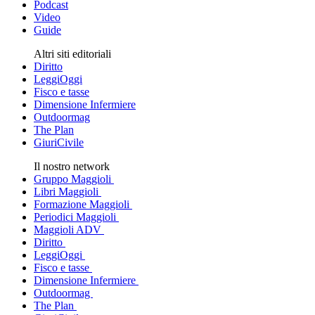
Podcast
Video
Guide
Altri siti editoriali
Diritto
LeggiOggi
Fisco e tasse
Dimensione Infermiere
Outdoormag
The Plan
GiuriCivile
Il nostro network
Gruppo Maggioli
Libri Maggioli
Formazione Maggioli
Periodici Maggioli
Maggioli ADV
Diritto
LeggiOggi
Fisco e tasse
Dimensione Infermiere
Outdoormag
The Plan