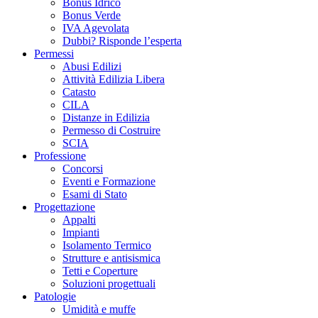
Bonus Idrico
Bonus Verde
IVA Agevolata
Dubbi? Risponde l’esperta
Permessi
Abusi Edilizi
Attività Edilizia Libera
Catasto
CILA
Distanze in Edilizia
Permesso di Costruire
SCIA
Professione
Concorsi
Eventi e Formazione
Esami di Stato
Progettazione
Appalti
Impianti
Isolamento Termico
Strutture e antisismica
Tetti e Coperture
Soluzioni progettuali
Patologie
Umidità e muffe