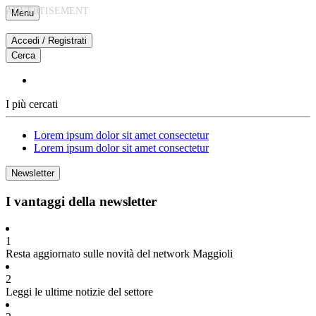
Vai
Menu
al
contenuto
Accedi / Registrati
Cerca
I più cercati
Lorem ipsum dolor sit amet consectetur
Lorem ipsum dolor sit amet consectetur
Newsletter
I vantaggi della newsletter
1
Resta aggiornato sulle novità del network Maggioli
2
Leggi le ultime notizie del settore