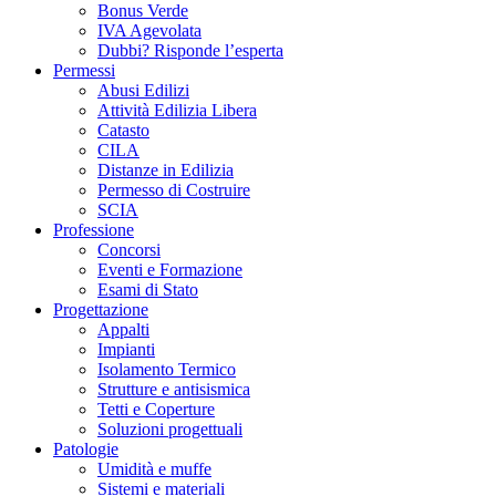
Bonus Verde
IVA Agevolata
Dubbi? Risponde l’esperta
Permessi
Abusi Edilizi
Attività Edilizia Libera
Catasto
CILA
Distanze in Edilizia
Permesso di Costruire
SCIA
Professione
Concorsi
Eventi e Formazione
Esami di Stato
Progettazione
Appalti
Impianti
Isolamento Termico
Strutture e antisismica
Tetti e Coperture
Soluzioni progettuali
Patologie
Umidità e muffe
Sistemi e materiali