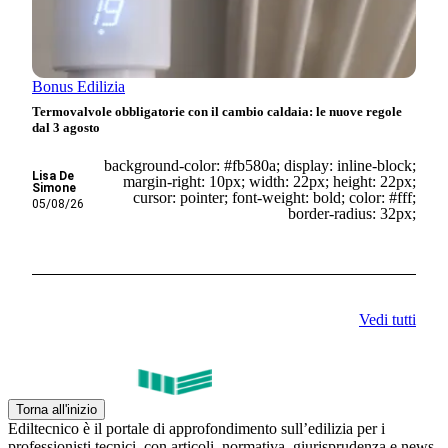
Bonus Edilizia
Termovalvole obbligatorie con il cambio caldaia: le nuove regole
dal 3 agosto
background-color: #fb580a; display: inline-block;
Lisa De
margin-right: 10px; width: 22px; height: 22px;
Simone
cursor: pointer; font-weight: bold; color: #fff;
05/08/26
border-radius: 32px;
Vedi tutti
Torna all'inizio
Ediltecnico è il portale di approfondimento sull’edilizia per i
professionisti tecnici, con articoli, normativa, giurisprudenza e news