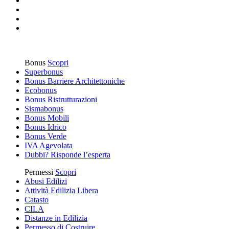
Bonus
Scopri
Superbonus
Bonus Barriere Architettoniche
Ecobonus
Bonus Ristrutturazioni
Sismabonus
Bonus Mobili
Bonus Idrico
Bonus Verde
IVA Agevolata
Dubbi? Risponde l’esperta
Permessi
Scopri
Abusi Edilizi
Attività Edilizia Libera
Catasto
CILA
Distanze in Edilizia
Permesso di Costruire