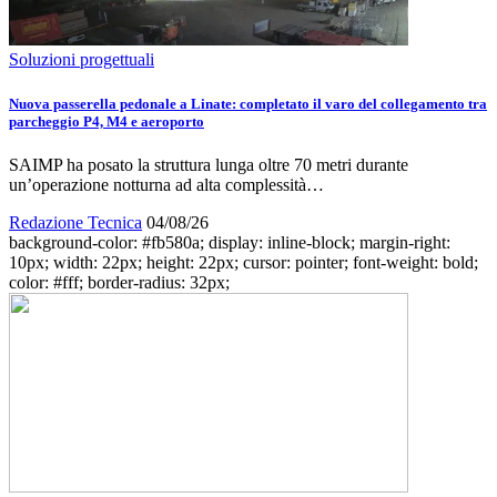
Soluzioni progettuali
Nuova passerella pedonale a Linate: completato il varo del collegamento tra
parcheggio P4, M4 e aeroporto
SAIMP ha posato la struttura lunga oltre 70 metri durante
un’operazione notturna ad alta complessità…
Redazione Tecnica
04/08/26
background-color: #fb580a; display: inline-block; margin-right:
10px; width: 22px; height: 22px; cursor: pointer; font-weight: bold;
color: #fff; border-radius: 32px;