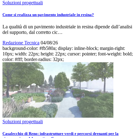
Soluzioni progettuali
Come si realizza un pavimento industriale in resina?
La qualità di un pavimento industriale in resina dipende dall’analisi
del supporto, dal corretto cic…
Redazione Tecnica
04/08/26
background-color: #fb580a; display: inline-block; margin-right:
10px; width: 22px; height: 22px; cursor: pointer; font-weight: bold;
color: #fff; border-radius: 32px;
Soluzioni progettuali
Casalecchio di Reno: infrastrutture verdi e percorsi drenanti per la