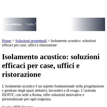
Vai
al
contenuto
I più cercati
Lorem ipsum dolor sit amet consectetur
In evidenza
Conto Termico
Salva Casa
730
Condominio
Archite
Lorem ipsum dolor sit amet consectetur
I più cercati
Home
>
Soluzioni progettuali
>
Isolamento acustico: soluzioni
Lorem ipsum dolor sit amet consectetur
efficaci per case, uffici e ristorazione
Lorem ipsum dolor sit amet consectetur
Isolamento acustico: soluzioni
efficaci per case, uffici e
ristorazione
L’isolamento acustico è un aspetto fondamentale nella progettazione
e gestione degli spazi abitativi, lavorativi e di svago. L’azienda
ISOFIT, con sede a Roma, offre soluzioni innovative e
personalizzate per ogni esigenza.