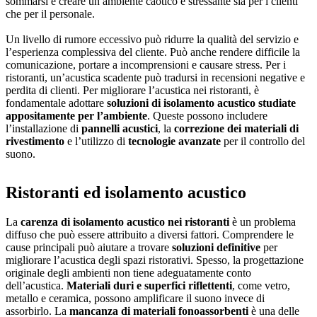
sommarsi e creare un ambiente caotico e stressante sia per i clienti
che per il personale.
Un livello di rumore eccessivo può ridurre la qualità del servizio e
l’esperienza complessiva del cliente. Può anche rendere difficile la
comunicazione, portare a incomprensioni e causare stress. Per i
ristoranti, un’acustica scadente può tradursi in recensioni negative e
perdita di clienti. Per migliorare l’acustica nei ristoranti, è
fondamentale adottare
soluzioni di isolamento acustico studiate
appositamente per l’ambiente
. Queste possono includere
l’installazione di
pannelli acustici
, la
correzione dei materiali di
rivestimento
e l’utilizzo di
tecnologie avanzate
per il controllo del
suono.
Ristoranti ed isolamento acustico
La
carenza di isolamento acustico nei ristoranti
è un problema
diffuso che può essere attribuito a diversi fattori. Comprendere le
cause principali può aiutare a trovare
soluzioni definitive
per
migliorare l’acustica degli spazi ristorativi. Spesso, la progettazione
originale degli ambienti non tiene adeguatamente conto
dell’acustica.
Materiali duri e superfici riflettenti
, come vetro,
metallo e ceramica, possono amplificare il suono invece di
assorbirlo. La
mancanza di materiali fonoassorbenti
è una delle