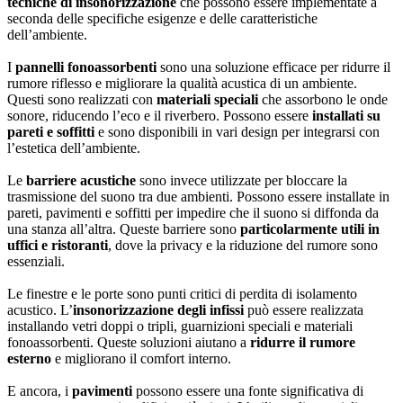
tecniche di insonorizzazione
che possono essere implementate a
seconda delle specifiche esigenze e delle caratteristiche
dell’ambiente.
I
pannelli fonoassorbenti
sono una soluzione efficace per ridurre il
rumore riflesso e migliorare la qualità acustica di un ambiente.
Questi sono realizzati con
materiali speciali
che assorbono le onde
sonore, riducendo l’eco e il riverbero. Possono essere
installati su
pareti e soffitti
e sono disponibili in vari design per integrarsi con
l’estetica dell’ambiente.
Le
barriere acustiche
sono invece utilizzate per bloccare la
trasmissione del suono tra due ambienti. Possono essere installate in
pareti, pavimenti e soffitti per impedire che il suono si diffonda da
una stanza all’altra. Queste barriere sono
particolarmente utili in
uffici e ristoranti
, dove la privacy e la riduzione del rumore sono
essenziali.
Le finestre e le porte sono punti critici di perdita di isolamento
acustico. L’
insonorizzazione degli infissi
può essere realizzata
installando vetri doppi o tripli, guarnizioni speciali e materiali
fonoassorbenti. Queste soluzioni aiutano a
ridurre il rumore
esterno
e migliorano il comfort interno.
E ancora, i
pavimenti
possono essere una fonte significativa di