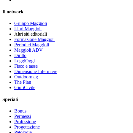
Il network
Gruppo Maggioli
Libri Maggioli
Altri siti editoriali
Formazione Maggioli
Periodici Maggioli
Maggioli ADV
Diritto
LeggiOggi
Fisco e tasse
Dimensione Infermiere
Outdoormag
The Plan
GiuriCivile
Speciali
Bonus
Permessi
Professione
Progettazione
Patologie