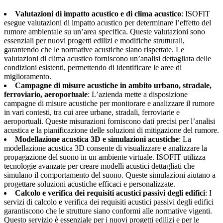
Valutazioni di impatto acustico e di clima acustico
: ISOFIT
esegue valutazioni di impatto acustico per determinare l’effetto del
rumore ambientale su un’area specifica. Queste valutazioni sono
essenziali per nuovi progetti edilizi e modifiche strutturali,
garantendo che le normative acustiche siano rispettate. Le
valutazioni di clima acustico forniscono un’analisi dettagliata delle
condizioni esistenti, permettendo di identificare le aree di
miglioramento.
Campagne di misure acustiche in ambito urbano, stradale,
ferroviario, aeroportuale
: L’azienda mette a disposizione
campagne di misure acustiche per monitorare e analizzare il rumore
in vari contesti, tra cui aree urbane, stradali, ferroviarie e
aeroportuali. Queste misurazioni forniscono dati precisi per l’analisi
acustica e la pianificazione delle soluzioni di mitigazione del rumore.
Modellazione acustica 3D e simulazioni acustiche
: La
modellazione acustica 3D consente di visualizzare e analizzare la
propagazione del suono in un ambiente virtuale. ISOFIT utilizza
tecnologie avanzate per creare modelli acustici dettagliati che
simulano il comportamento del suono. Queste simulazioni aiutano a
progettare soluzioni acustiche efficaci e personalizzate.
Calcolo e verifica dei requisiti acustici passivi degli edifici
: I
servizi di calcolo e verifica dei requisiti acustici passivi degli edifici
garantiscono che le strutture siano conformi alle normative vigenti.
Questo servizio è essenziale per i nuovi progetti edilizi e per le