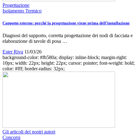
Progettazione
Isolamento Termico
Cappotto esterno: perché la progettazione viene prima dell’installazione
Diagnosi del supporto, corretta progettazione dei nodi di facciata e
elaborazione di tavole di posa …
Ester Riva
11/03/26
background-color: #fb580a; display: inline-block; margin-right:
10px; width: 22px; height: 22px; cursor: pointer; font-weight: bold;
color: #fff; border-radius: 32px;
Gli articoli dei nostri autori
Concorsi