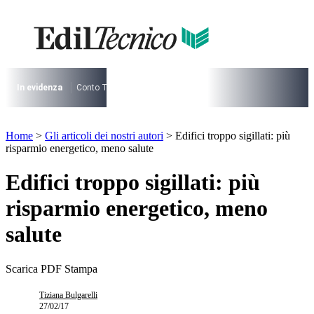
Vai
al
I più cercati
contenuto
Lorem ipsum dolor sit amet consectetur
Lorem ipsum dolor sit amet consectetur
In evidenza
Conto Termico
Salva Casa
730
Condominio
Archite
I più cercati
Lorem ipsum dolor sit amet consectetur
Home
>
Gli articoli dei nostri autori
>
Edifici troppo sigillati: più
Lorem ipsum dolor sit amet consectetur
risparmio energetico, meno salute
Edifici troppo sigillati: più
risparmio energetico, meno
salute
Scarica PDF
Stampa
Tiziana Bulgarelli
27/02/17