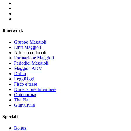
Il network
Gruppo Maggioli
Libri Maggioli
Altri siti editoriali
Formazione Maggioli
Periodici Maggioli
Maggioli ADV
Diritto
LeggiOggi
Fisco e tasse
Dimensione Infermiere
Outdoormag
The Plan
GiuriCivile
Speciali
Bonus