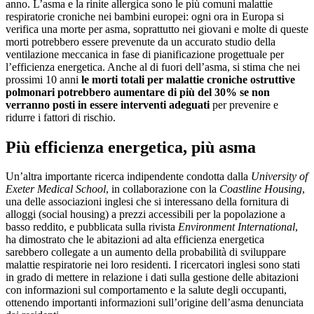
anno. L’asma e la rinite allergica sono le più comuni malattie
respiratorie croniche nei bambini europei: ogni ora in Europa si
verifica una morte per asma, soprattutto nei giovani e molte di queste
morti potrebbero essere prevenute da un accurato studio della
ventilazione meccanica in fase di pianificazione progettuale per
l’efficienza energetica. Anche al di fuori dell’asma, si stima che nei
prossimi 10 anni
le morti totali per malattie croniche ostruttive
polmonari potrebbero aumentare di più del 30% se non
verranno posti in essere interventi adeguati
per prevenire e
ridurre i fattori di rischio.
Più efficienza energetica, più asma
Un’altra importante ricerca indipendente condotta dalla
University of
Exeter Medical School
, in collaborazione con la
Coastline Housing
,
una delle associazioni inglesi che si interessano della fornitura di
alloggi (social housing) a prezzi accessibili per la popolazione a
basso reddito, e pubblicata sulla rivista
Environment International
,
ha dimostrato che le abitazioni ad alta efficienza energetica
sarebbero collegate a un aumento della probabilità di sviluppare
malattie respiratorie nei loro residenti. I ricercatori inglesi sono stati
in grado di mettere in relazione i dati sulla gestione delle abitazioni
con informazioni sul comportamento e la salute degli occupanti,
ottenendo importanti informazioni sull’origine dell’asma denunciata