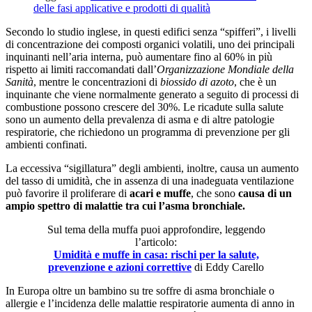
delle fasi applicative e prodotti di qualità
Secondo lo studio inglese, in questi edifici senza “spifferi”, i livelli
di concentrazione dei composti organici volatili, uno dei principali
inquinanti nell’aria interna, può aumentare fino al 60% in più
rispetto ai limiti raccomandati dall’
Organizzazione Mondiale della
Sanità
, mentre le concentrazioni di
biossido di azoto
, che è un
inquinante che viene normalmente generato a seguito di processi di
combustione possono crescere del 30%. Le ricadute sulla salute
sono un aumento della prevalenza di asma e di altre patologie
respiratorie, che richiedono un programma di prevenzione per gli
ambienti confinati.
La eccessiva “sigillatura” degli ambienti, inoltre, causa un aumento
del tasso di umidità, che in assenza di una inadeguata ventilazione
può favorire il proliferare di
acari e muffe
, che sono
causa di un
ampio spettro di malattie tra cui l’asma bronchiale.
Sul tema della muffa puoi approfondire, leggendo
l’articolo:
Umidità e muffe in casa: rischi per la salute,
prevenzione e azioni correttive
di Eddy Carello
In Europa oltre un bambino su tre soffre di asma bronchiale o
allergie e l’incidenza delle malattie respiratorie aumenta di anno in