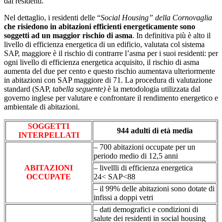
dai residenti.
Nel dettaglio, i residenti delle “
Social Housing” della Cornovaglia
che risiedono in abitazioni efficienti energeticamente sono
soggetti ad un maggior rischio di asma
. In definitiva più è alto il
livello di efficienza energetica di un edificio, valutata col sistema
SAP, maggiore è il rischio di contrarre l’asma per i suoi residenti: per
ogni livello di efficienza energetica acquisito, il rischio di asma
aumenta del due per cento e questo rischio aumentava ulteriormente
in abitazioni con SAP maggiore di 71. La procedura di valutazione
standard (SAP,
tabella seguente)
è la metodologia utilizzata dal
governo inglese per valutare e confrontare il rendimento energetico e
ambientale di abitazioni.
SOGGETTI
944 adulti di età media
INTERPELLATI
– 700 abitazioni occupate per un
periodo medio di 12,5 anni
ABITAZIONI
– livellli di efficienza energetica
OCCUPATE
24< SAP<88
– il 99% delle abitazioni sono dotate di
infissi a doppi vetri
– dati demografici e condizioni di
salute dei residenti in social housing