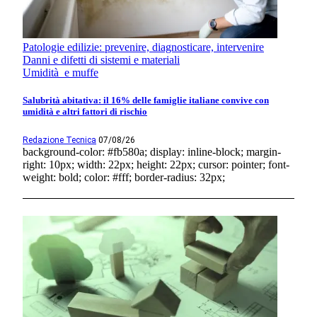
Patologie edilizie: prevenire, diagnosticare, intervenire
Danni e difetti di sistemi e materiali
Umidità e muffe
Salubrità abitativa: il 16% delle famiglie italiane convive con
umidità e altri fattori di rischio
Redazione Tecnica
07/08/26
background-color: #fb580a; display: inline-block; margin-
right: 10px; width: 22px; height: 22px; cursor: pointer; font-
weight: bold; color: #fff; border-radius: 32px;