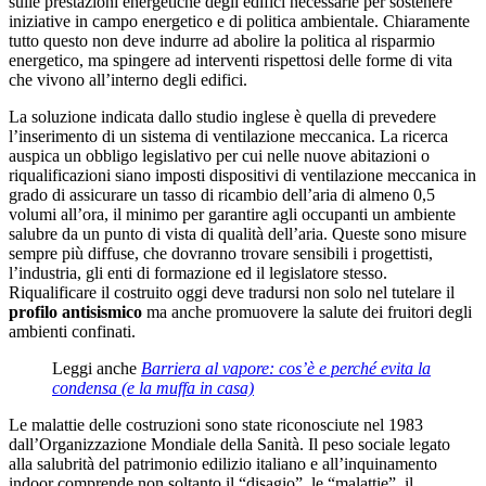
sulle prestazioni energetiche degli edifici necessarie per sostenere
iniziative in campo energetico e di politica ambientale. Chiaramente
tutto questo non deve indurre ad abolire la politica al risparmio
energetico, ma spingere ad interventi rispettosi delle forme di vita
che vivono all’interno degli edifici.
La soluzione indicata dallo studio inglese è quella di prevedere
l’inserimento di un sistema di ventilazione meccanica. La ricerca
auspica un obbligo legislativo per cui nelle nuove abitazioni o
riqualificazioni siano imposti dispositivi di ventilazione meccanica in
grado di assicurare un tasso di ricambio dell’aria di almeno 0,5
volumi all’ora, il minimo per garantire agli occupanti un ambiente
salubre da un punto di vista di qualità dell’aria. Queste sono misure
sempre più diffuse, che dovranno trovare sensibili i progettisti,
l’industria, gli enti di formazione ed il legislatore stesso.
Riqualificare il costruito oggi deve tradursi non solo nel tutelare il
profilo antisismico
ma anche promuovere la salute dei fruitori degli
ambienti confinati.
Leggi anche
Barriera al vapore: cos’è e perché evita la
condensa (e la muffa in casa)
Le malattie delle costruzioni sono state riconosciute nel 1983
dall’Organizzazione Mondiale della Sanità. Il peso sociale legato
alla salubrità del patrimonio edilizio italiano e all’inquinamento
indoor comprende non soltanto il “disagio”, le “malattie”, il