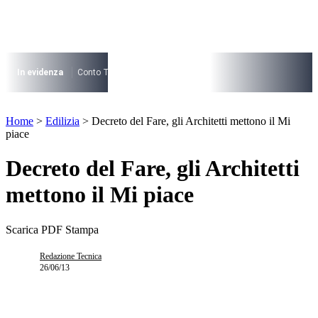
Vai
al
contenuto
I più cercati
Lorem ipsum dolor sit amet consectetur
In evidenza
Conto Termico
Salva Casa
730
Condominio
Archite
Lorem ipsum dolor sit amet consectetur
I più cercati
Home
>
Edilizia
>
Decreto del Fare, gli Architetti mettono il Mi
Lorem ipsum dolor sit amet consectetur
piace
Lorem ipsum dolor sit amet consectetur
Decreto del Fare, gli Architetti
mettono il Mi piace
Scarica PDF
Stampa
Redazione Tecnica
26/06/13