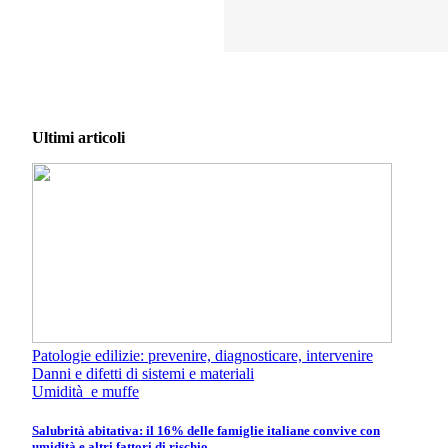
Ultimi articoli
Patologie edilizie: prevenire, diagnosticare, intervenire
Danni e difetti di sistemi e materiali
Umidità e muffe
Salubrità abitativa: il 16% delle famiglie italiane convive con
umidità e altri fattori di rischio