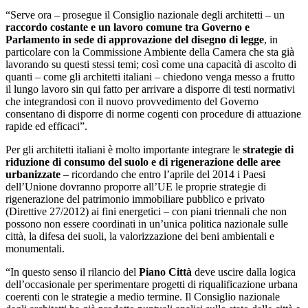
“Serve ora – prosegue il Consiglio nazionale degli architetti – un
raccordo costante e un lavoro comune tra Governo e
Parlamento in sede di approvazione del disegno di legge
, in
particolare con la Commissione Ambiente della Camera che sta già
lavorando su questi stessi temi; così come una capacità di ascolto di
quanti – come gli architetti italiani – chiedono venga messo a frutto
il lungo lavoro sin qui fatto per arrivare a disporre di testi normativi
che integrandosi con il nuovo provvedimento del Governo
consentano di disporre di norme cogenti con procedure di attuazione
rapide ed efficaci”.
Per gli architetti italiani è molto importante integrare le
strategie di
riduzione di consumo del suolo e di rigenerazione delle aree
urbanizzate
– ricordando che entro l’aprile del 2014 i Paesi
dell’Unione dovranno proporre all’UE le proprie strategie di
rigenerazione del patrimonio immobiliare pubblico e privato
(Direttive 27/2012) ai fini energetici – con piani triennali che non
possono non essere coordinati in un’unica politica nazionale sulle
città, la difesa dei suoli, la valorizzazione dei beni ambientali e
monumentali.
“In questo senso il rilancio del
Piano Città
deve uscire dalla logica
dell’occasionale per sperimentare progetti di riqualificazione urbana
coerenti con le strategie a medio termine. Il Consiglio nazionale