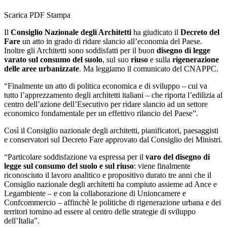
Scarica PDF
Stampa
Il
Consiglio Nazionale degli Architetti
ha giudicato il
Decreto del
Fare
un atto in grado di ridare slancio all’economia del Paese.
Inoltre gli Architetti sono soddisfatti per il buon
disegno di legge
varato sul consumo del suolo
, sul suo
riuso
e sulla
rigenerazione
delle aree urbanizzate
. Ma leggiamo il comunicato del CNAPPC.
“Finalmente un atto di politica economica e di sviluppo – cui va
tutto l’apprezzamento degli architetti italiani – che riporta l’edilizia al
centro dell’azione dell’Esecutivo per ridare slancio ad un settore
economico fondamentale per un effettivo rilancio del Paese”.
Così il Consiglio nazionale degli architetti, pianificatori, paesaggisti
e conservatori sul Decreto Fare approvato dal Consiglio dei Ministri.
“Particolare soddisfazione va espressa per il
varo del disegno di
legge sul consumo del suolo e sul riuso
: viene finalmente
riconosciuto il lavoro analitico e propositivo durato tre anni che il
Consiglio nazionale degli architetti ha compiuto assieme ad Ance e
Legambiente – e con la collaborazione di Unioncamere e
Confcommercio – affinchè le politiche di rigenerazione urbana e dei
territori tornino ad essere al centro delle strategie di sviluppo
dell’Italia”.