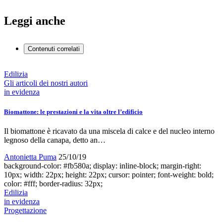
Leggi anche
Contenuti correlati
Edilizia
Gli articoli dei nostri autori
in evidenza
Biomattone: le prestazioni e la vita oltre l’edificio
Il biomattone è ricavato da una miscela di calce e del nucleo interno
legnoso della canapa, detto an…
Antonietta Puma
25/10/19
background-color: #fb580a; display: inline-block; margin-right:
10px; width: 22px; height: 22px; cursor: pointer; font-weight: bold;
color: #fff; border-radius: 32px;
Edilizia
in evidenza
Progettazione