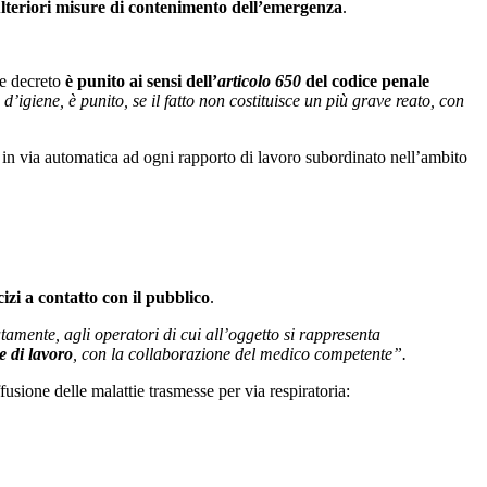
lteriori misure di contenimento dell’emergenza
.
te decreto
è punito ai sensi dell’
articolo 650
del codice penale
igiene, è punito, se il fatto non costituisce un più grave reato, con
 in via automatica ad ogni rapporto di lavoro subordinato nell’ambito
cizi a contatto con il pubblico
.
amente, agli operatori di cui all’oggetto si rappresenta
re di lavoro
, con la collaborazione del medico competente”.
fusione delle malattie trasmesse per via respiratoria: