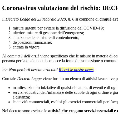
Coronavirus valutazione del rischio: DE
Il
Decreto Legge del 23 febbraio 2020, n. 6
si compone di
cinque art
misure urgenti per evitare la diffusione del COVID-19;
ulteriori misure di gestione dell’emergenza;
attuazione delle misure di contenimento;
disposizioni finanziarie;
entrata in vigore.
Al
comma 1 dell’art.1
viene specificato che le misure in materia di c
persona per la quale non si conosce la fonte di trasmissione o comunqu
>> Non perderti nessun articolo!
Ricevi le nostre news
Con tale
Decreto Legge
viene fornito un elenco di attività lavorative p
manifestazioni o iniziative di qualsiasi natura, di eventi e di og
servizi educativi dell’infanzia e delle scuole di ogni ordine e gr
a distanza;
le attività commerciali, esclusi gli esercizi commerciali per l’ac
Nel decreto sono escluse le
attività che erogano servizi essenziali e