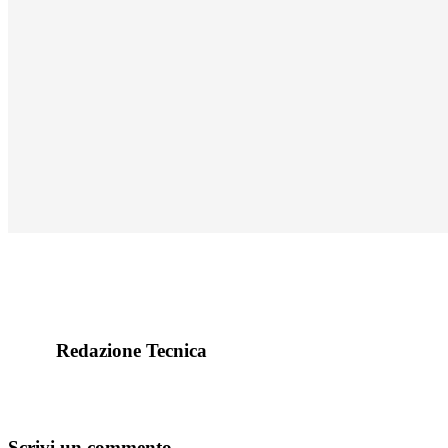
Redazione Tecnica
Scrivi un commento