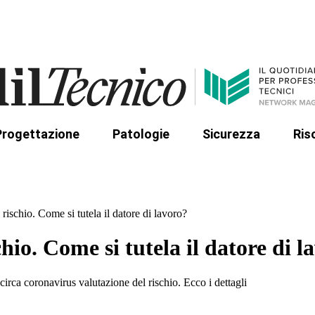
Appalti
Umidità e muffe
Antincendio
Po
Impianti
Sistemi e materiali
Rimozione Amianto
Vi
Isolamento Termico
Luoghi di Lavoro
Gu
Strutture e antisismica
Tetti e Coperture
Progettazione
Patologie
Sicurezza
Ris
Soluzioni progettuali
Appalti
Umidità e muffe
Antincendio
Po
730
Condominio
Architectural Prompting
Impianti
Sistemi e materiali
Rimozione Amianto
Vi
rischio. Come si tutela il datore di lavoro?
Isolamento Termico
Luoghi di Lavoro
Gu
hio. Come si tutela il datore di l
Strutture e antisismica
Tetti e Coperture
irca coronavirus valutazione del rischio. Ecco i dettagli
Soluzioni progettuali