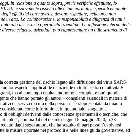
leggi.
In relazione a quanto sopra, previe verifiche effettuate,
lo
OVID19, è subvalente rispetto alle citate normative speciali emanate
 degli effetti del coronavirus, devono rispettare, nelle aree non
nte in atto.
La collaborazione, la responsabilità e diligenza di tutti i
ccanto alla necessaria operatività aziendale.
La diffusione interna delle
 e diverse esigenze aziendali, può rappresentare un utile strumento di
la corretta gestione del rischio legato alla diffusione del virus SARS-
itor esperti – applicabile da aziende di tutti i settori di attività.È
tegrarsi, ma al contempo risulta autonomo e completo: può quindi
inte che hanno portato gli autori – consulenti aziendali in materia di
trativi e i servizi di cura della persona – è rappresentata da quanto
 considerato come infortunio e, in quanto tale, soggetto a
 o di obblighi derivanti dalle conoscenze sperimentali o tecniche, che
ll’articolo 1, comma 14 del decreto-legge 16 maggio 2020, n.33
to dagli stessi autori, che ha seguito di pari passo l’evolversi
 le misure riportate nei protocolli e nelle linee guida governative, ed