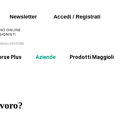
Seguici sui social
Libri
dcast
Periodici
Newsletter
Accedi / Registrati
deo
Formazione
ide
orse Plus
Aziende
Prodotti Maggioli
Libri
dcast
Rinnovabili
Dissesto
Qualità aria indoor
Periodici
deo
Formazione
ide
avoro?