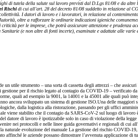
hi di tutela della salute sul lavoro previsti dal D.Lgs 81/08 e da altre 
ei Rischi
di cui all’art. 28 del decreto 81/08 suddetto in relazione al C
ollettività.
I datori di lavoro e i lavoratori, in relazione al contenimento
Autorità, oltre a rafforzare le ordinarie indicazioni igieniche comuneme
i criticità per le imprese, che potrà assicurare attenzione e prudenza a
anitarie (e non altre di fonti incerte), esaminate e adattate alle varie
un utile strumento – una sorta di cassetta degli attrezzi – che assicuri 
gestione per il rischio legato al contagio da COVID-19 – verificato da aud
 norme, quali ad esempio la 9001, la 14001 e la 45001 alle quali può in
hanno ancora sviluppato un sistema di gestione ISO.Una delle maggiori sp
ogiche, dalla logistica alla ristorazione, passando per gli uffici amminis
ale viene stabilito che il contagio da SARS-CoV-2 sul luogo di lavoro è
del datore di lavoro è ipotizzabile solo in caso di violazione della legge
re nei protocolli e nelle linee guida governativi e regionali di cui a
naturale evoluzione del manuale La gestione del rischio COVID-19, redat
 affinché le aziende possano dimostrare l’avvenuta applicazione di tutte