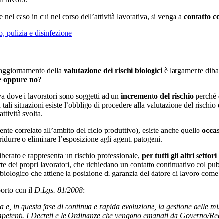
 nel caso in cui nel corso dell’attività lavorativa, si venga a
contatto c
, pulizia e disinfezione
 aggiornamento della
valutazione dei rischi biologici
è largamente dibatt
le oppure no
?
tiva dove i lavoratori sono soggetti ad un
incremento del rischio
perché d
n tali situazioni esiste l’obbligo di procedere alla valutazione del rischio
ttività svolta.
ente correlato all’ambito del ciclo produttivo), esiste anche quello
occas
 ridurre o eliminare l’esposizione agli agenti patogeni.
iberato e rappresenta un rischio professionale,
per tutti gli altri sett
 dei propri lavoratori, che richiedano un contatto continuativo col pubbl
biologico che attiene la posizione di garanzia del datore di lavoro come 
orto con il
D.Lgs. 81/2008
:
, in questa fase di continua e rapida evoluzione, la gestione delle misu
mpetenti.
I Decreti e le Ordinanze che vengono emanati da Governo/Regio