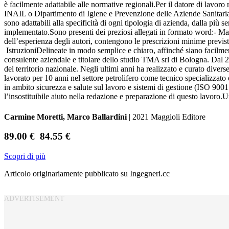
è facilmente adattabile alle normative regionali.Per il datore di lavoro
INAIL o Dipartimento di Igiene e Prevenzione delle Aziende Sanitaria 
sono adattabili alla specificità di ogni tipologia di azienda, dalla più
implementato.Sono presenti dei preziosi allegati in formato word:- Manu
dell’esperienza degli autori, contengono le prescrizioni minime previst
IstruzioniDelineate in modo semplice e chiaro, affinché siano facilmen
consulente aziendale e titolare dello studio TMA srl di Bologna. Dal 2
del territorio nazionale. Negli ultimi anni ha realizzato e curato dive
lavorato per 10 anni nel settore petrolifero come tecnico specializzat
in ambito sicurezza e salute sul lavoro e sistemi di gestione (ISO 9001
l’insostituibile aiuto nella redazione e preparazione di questo lavoro.U
Carmine Moretti, Marco Ballardini
| 2021 Maggioli Editore
89.00 €
84.55 €
Scopri di più
Articolo originariamente pubblicato su Ingegneri.cc