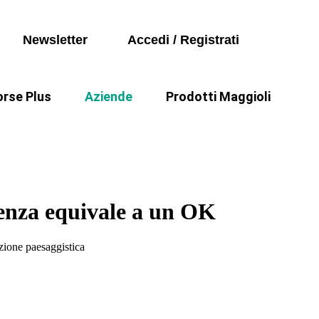
Seguici sui social
Libri
dcast
Periodici
Newsletter
Accedi / Registrati
deo
Formazione
ide
orse Plus
Aziende
Prodotti Maggioli
Libri
dcast
Rinnovabili
Dissesto
Qualità aria indoor
Periodici
deo
Formazione
ide
ndenza equivale a un OK
azione paesaggistica