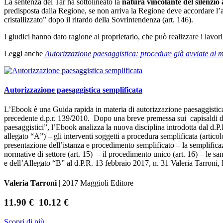
La sentenza del Tar ha sottolineato la
natura vincolante del silenzio
predisposta dalla Regione, se non arriva la Regione deve accordare l’au
cristallizzato” dopo il ritardo della Sovrintendenza (art. 146).
I giudici hanno dato ragione al proprietario, che può realizzare i lavo
Leggi anche
Autorizzazione paesaggistica: procedure già avviate al m
Autorizzazione paesaggistica semplificata
L’Ebook è una Guida rapida in materia di autorizzazione paesaggistica 
precedente d.p.r. 139/2010. Dopo una breve premessa sui capisaldi del
paesaggistici”, l’Ebook analizza la nuova disciplina introdotta dal d.P.
allegato “A”) – gli interventi soggetti a procedura semplificata (articol
presentazione dell’istanza e procedimento semplificato – la semplificazi
normative di settore (art. 15) – il procedimento unico (art. 16) – le san
e dell’Allegato “B” al d.P.R. 13 febbraio 2017, n. 31 Valeria Tarroni
Valeria Tarroni
| 2017 Maggioli Editore
11.90 €
10.12 €
Scopri di più