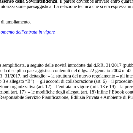
 assenso della Sovrintendenza.
Il parere dovrebbe arrivare entro quaran
torizzazione paesaggistica. La relazione tecnica che si era espressa in s
ri di ampliamento.
omento dell’entrata in vigore
semplificata, a seguito delle novità introdotte dal d.P.R. 31/2017 (pub
la disciplina paesaggistica contenuti nel d.lgs. 22 gennaio 2004 n. 42 
R. 31/2017, nel dettaglio: – la struttura del nuovo regolamento – gli inte
o 3 e allegato “B”) – gli accordi di collaborazione (art. 6) – il procedim
one organizzativa (art. 12) – l’entrata in vigore (artt. 13 e 19) – la pre
zioni (art. 17) – le modifiche degli allegati (art. 18) Infine l’Ebook con
, Responsabile Servizio Pianificazione, Edilizia Privata e Ambiente di 