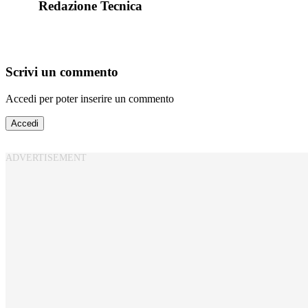
Redazione Tecnica
Scrivi un commento
Accedi per poter inserire un commento
Accedi