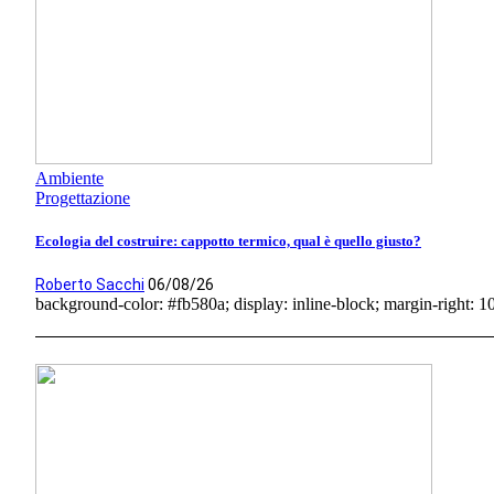
Ambiente
Progettazione
Ecologia del costruire: cappotto termico, qual è quello giusto?
Roberto Sacchi
06/08/26
background-color: #fb580a; display: inline-block; margin-right: 10p