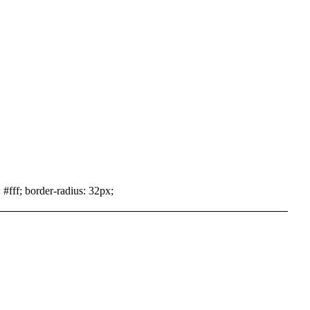
 #fff; border-radius: 32px;