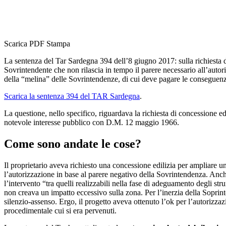
Bonus Verde
IVA Agevolata
Scarica PDF
Stampa
Dubbi? Risponde l’esperta
La sentenza del Tar Sardegna 394 dell’8 giugno 2017: sulla richiesta 
Sovrintendente che non rilascia in tempo il parere necessario all’autor
della “melina” delle Sovrintendenze, di cui deve pagare le conseguen
Scarica la sentenza 394 del TAR Sardegna
.
La questione, nello specifico, riguardava la richiesta di concessione ed
notevole interesse pubblico con D.M. 12 maggio 1966.
Come sono andate le cose?
Il proprietario aveva richiesto una concessione edilizia per ampliare 
l’autorizzazione in base al parere negativo della Sovrintendenza. Anch
l’intervento “tra quelli realizzabili nella fase di adeguamento degli 
non creava un impatto eccessivo sulla zona. Per l’inerzia della Soprinte
silenzio-assenso. Ergo, il progetto aveva ottenuto l’ok per l’autorizza
procedimentale cui si era pervenuti.