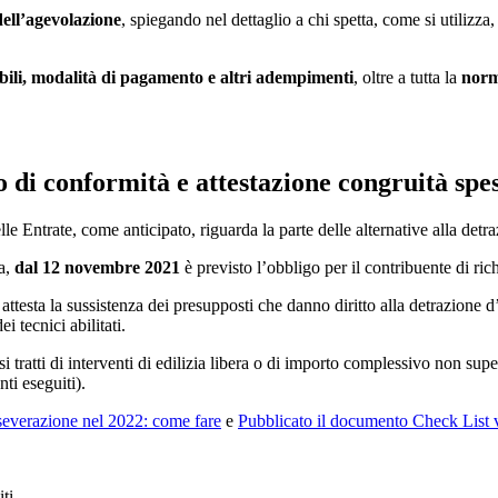
dell’agevolazione
, spiegando nel dettaglio a chi spetta, come si utilizza,
abili, modalità di pagamento e altri adempimenti
, oltre a tutta la
norm
 di conformità e attestazione congruità spe
e Entrate, come anticipato, riguarda la parte delle alternative alla detr
a,
dal 12 novembre 2021
è previsto l’obbligo per il contribuente di ric
attesta la sussistenza dei presupposti che danno diritto alla detrazione 
ei tecnici abilitati.
si tratti di interventi di edilizia libera o di importo complessivo non supe
nti eseguiti).
sseverazione nel 2022: come fare
e
Pubblicato il documento Check List 
iti