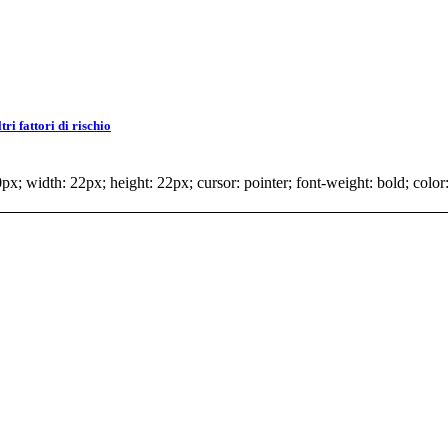
ri fattori di rischio
x; width: 22px; height: 22px; cursor: pointer; font-weight: bold; color: