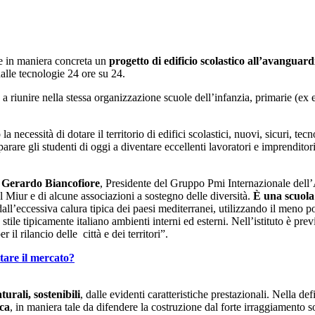
e in maniera concreta un
progetto di edificio scolastico all’avanguard
dalle tecnologie 24 ore su 24.
 a riunire nella stessa organizzazione scuole dell’infanzia, primarie (ex
a necessità di dotare il territorio di edifici scolastici, nuovi, sicuri, 
parare gli studenti di oggi a diventare eccellenti lavoratori e imprenditor
i
Gerardo Biancofiore
, Presidente del Gruppo Pmi Internazionale dell
 Miur e di alcune associazioni a sostegno delle diversità.
È una scuola
all’eccessiva calura tipica dei paesi mediterranei, utilizzando il meno pos
tile tipicamente italiano ambienti interni ed esterni. Nell’istituto è pre
r il rilancio delle città e dei territori”.
ttare il mercato?
turali, sostenibili
, dalle evidenti caratteristiche prestazionali. Nella de
ica
, in maniera tale da difendere la costruzione dal forte irraggiamento so