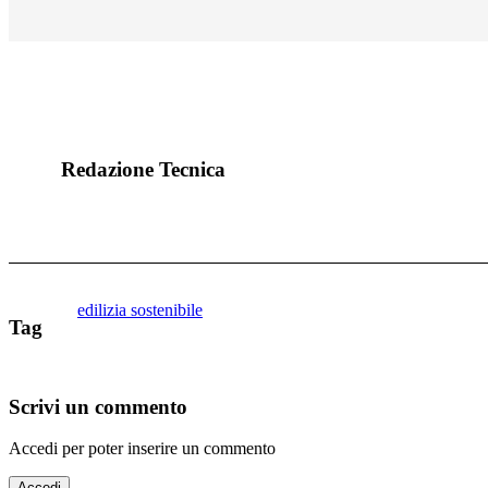
Redazione Tecnica
edilizia sostenibile
Tag
Scrivi un commento
Accedi per poter inserire un commento
Accedi