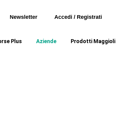
Seguici sui social
Libri
dcast
Periodici
Newsletter
Accedi / Registrati
deo
Formazione
ide
orse Plus
Aziende
Prodotti Maggioli
Libri
dcast
Rinnovabili
Dissesto
Qualità aria indoor
Periodici
deo
Formazione
ide