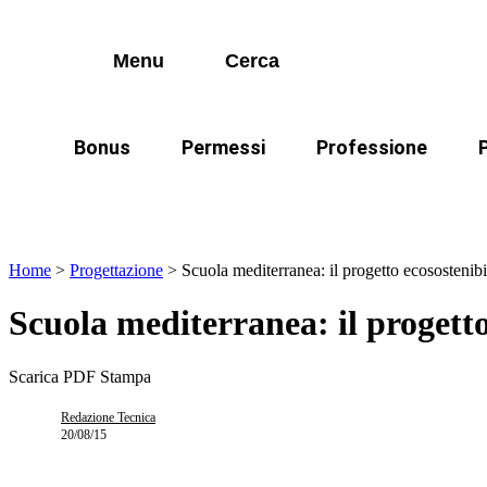
I più cercati
Vai
Superbonus
Abusi Edilizi
Concorsi
al
contenuto
Menu
Cerca
Bonus Barriere Architettoniche
Lorem ipsum dolor sit amet consectetur
Attività Edilizia Libera
Eventi e Formazione
Lorem ipsum dolor sit amet consectetur
Ecobonus
Catasto
Esami di Stato
Bonus
Permessi
Professione
Bonus Ristrutturazioni
CILA
I più cercati
Sismabonus
Distanze in Edilizia
Superbonus
Abusi Edilizi
Concorsi
In evidenza
Conto Termico
Salva Casa
Lorem ipsum dolor sit amet consectetur
Lorem ipsum dolor sit amet consectetur
Bonus Mobili
Permesso di Costruire
Bonus Barriere Architettoniche
Attività Edilizia Libera
Eventi e Formazione
Home
>
Progettazione
>
Scuola mediterranea: il progetto ecososteni
Bonus Idrico
SCIA
Ecobonus
Catasto
Esami di Stato
Scuola mediterranea: il progett
Bonus Verde
Bonus Ristrutturazioni
CILA
IVA Agevolata
Sismabonus
Distanze in Edilizia
Scarica PDF
Stampa
Dubbi? Risponde l’esperta
Bonus Mobili
Permesso di Costruire
Redazione Tecnica
20/08/15
Bonus Idrico
SCIA