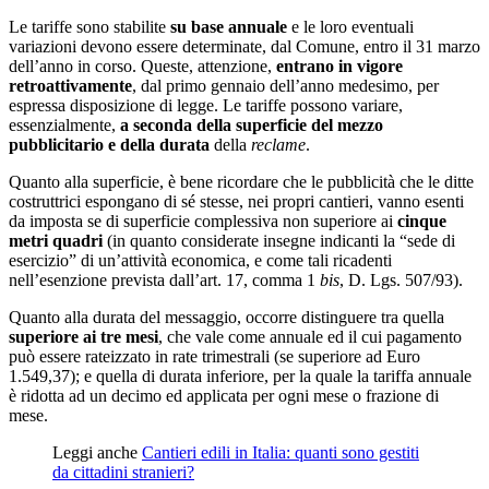
Le tariffe sono stabilite
su base annuale
e le loro eventuali
variazioni devono essere determinate, dal Comune, entro il 31 marzo
dell’anno in corso. Queste, attenzione,
entrano in vigore
retroattivamente
, dal primo gennaio dell’anno medesimo, per
espressa disposizione di legge. Le tariffe possono variare,
essenzialmente,
a seconda della superficie del mezzo
pubblicitario e della durata
della
reclame
.
Quanto alla superficie, è bene ricordare che le pubblicità che le ditte
costruttrici espongano di sé stesse, nei propri cantieri, vanno esenti
da imposta se di superficie complessiva non superiore ai
cinque
metri quadri
(in quanto considerate insegne indicanti la “sede di
esercizio” di un’attività economica, e come tali ricadenti
nell’esenzione prevista dall’art. 17, comma 1
bis
, D. Lgs. 507/93).
Quanto alla durata del messaggio, occorre distinguere tra quella
superiore ai tre mesi
, che vale come annuale ed il cui pagamento
può essere rateizzato in rate trimestrali (se superiore ad Euro
1.549,37); e quella di durata inferiore, per la quale la tariffa annuale
è ridotta ad un decimo ed applicata per ogni mese o frazione di
mese.
Leggi anche
Cantieri edili in Italia: quanti sono gestiti
da cittadini stranieri?