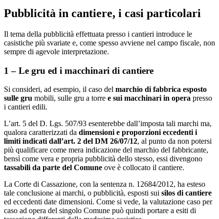
Pubblicità in cantiere, i casi particolari
Il tema della pubblicità effettuata presso i cantieri introduce le
casistiche più svariate e, come spesso avviene nel campo fiscale, non
sempre di agevole interpretazione.
1 – Le gru ed i macchinari di cantiere
Si consideri, ad esempio, il caso del
marchio di fabbrica esposto
sulle gru
mobili, sulle gru a torre
e sui macchinari in opera
presso
i cantieri edili.
L’art. 5 del D. Lgs. 507/93 esenterebbe dall’imposta tali marchi ma,
qualora caratterizzati da
dimensioni e proporzioni eccedenti i
limiti indicati dall’art. 2 del DM 26/07/12
, al punto da non potersi
più qualificare come mera indicazione del marchio del fabbricante,
bensì come vera e propria pubblicità dello stesso, essi divengono
tassabili da parte del Comune
ove è collocato il cantiere.
La Corte di Cassazione, con la sentenza n. 12684/2012, ha esteso
tale conclusione ai marchi, o pubblicità, esposti sui
silos di cantiere
ed eccedenti date dimensioni. Come si vede, la valutazione caso per
caso ad opera del singolo Comune può quindi portare a esiti di