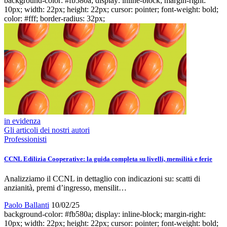
background-color: #fb580a; display: inline-block; margin-right:
10px; width: 22px; height: 22px; cursor: pointer; font-weight: bold;
color: #fff; border-radius: 32px;
in evidenza
Gli articoli dei nostri autori
Professionisti
CCNL Edilizia Cooperative: la guida completa su livelli, mensilità e ferie
Analizziamo il CCNL in dettaglio con indicazioni su: scatti di
anzianità, premi d’ingresso, mensilit…
Paolo Ballanti
10/02/25
background-color: #fb580a; display: inline-block; margin-right:
10px; width: 22px; height: 22px; cursor: pointer; font-weight: bold;