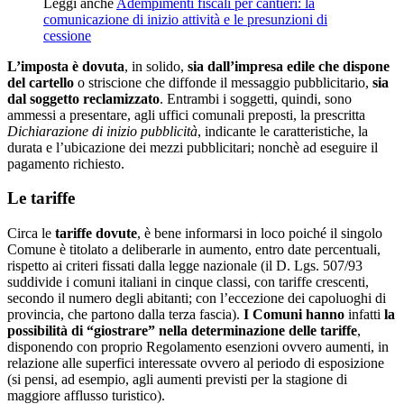
Leggi anche
Adempimenti fiscali per cantieri: la
comunicazione di inizio attività e le presunzioni di
cessione
L’imposta è dovuta
, in solido,
sia dall’impresa edile che dispone
del cartello
o striscione che diffonde il messaggio pubblicitario,
sia
dal soggetto reclamizzato
. Entrambi i soggetti, quindi, sono
ammessi a presentare, agli uffici comunali preposti, la prescritta
Dichiarazione di inizio pubblicità
, indicante le caratteristiche, la
durata e l’ubicazione dei mezzi pubblicitari; nonchè ad eseguire il
pagamento richiesto.
Le tariffe
Circa le
tariffe dovute
, è bene informarsi in loco poiché il singolo
Comune è titolato a deliberarle in aumento, entro date percentuali,
rispetto ai criteri fissati dalla legge nazionale (il D. Lgs. 507/93
suddivide i comuni italiani in cinque classi, con tariffe crescenti,
secondo il numero degli abitanti; con l’eccezione dei capoluoghi di
provincia, che partono dalla terza fascia).
I Comuni hanno
infatti
la
possibilità di “giostrare” nella determinazione delle tariffe
,
disponendo con proprio Regolamento esenzioni ovvero aumenti, in
relazione alle superfici interessate ovvero al periodo di esposizione
(si pensi, ad esempio, agli aumenti previsti per la stagione di
maggiore afflusso turistico).