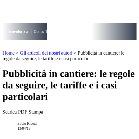
Vai
al
contenuto
I più cercati
Lorem ipsum dolor sit amet consectetur
In evidenza
Conto Termico
Salva Casa
730
Condominio
Archite
Lorem ipsum dolor sit amet consectetur
I più cercati
Home
>
Gli articoli dei nostri autori
>
Pubblicità in cantiere: le
Lorem ipsum dolor sit amet consectetur
regole da seguire, le tariffe e i casi particolari
Lorem ipsum dolor sit amet consectetur
Pubblicità in cantiere: le regole
da seguire, le tariffe e i casi
particolari
Scarica PDF
Stampa
Silvio Rivetti
13/04/18