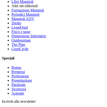
Libri Maggioli
Altri siti editoriali
Formazione Maggioli
Periodici Maggioli
Maggioli ADV
Diritto
LeggiOggi
Fisco e tasse
Dimensione Infermiere
Outdoormag
The Plan
GiuriCivile
Speciali
Bonus
Permessi
Professione
Progettazione
Patologie
Sicurezza
Aziende
Iscriviti alla newsletter