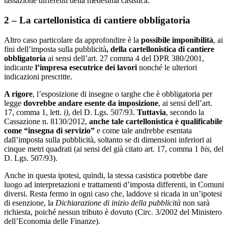
tassazione differenti della medesima casistica.
2 – La cartellonistica di cantiere obbligatoria
Altro caso particolare da approfondire è la
possibile imponibilità
, ai
fini dell’imposta sulla pubblicità
, della cartellonistica di cantiere
obbligatoria
ai sensi dell’art. 27 comma 4 del DPR 380/2001,
indicante
l’impresa esecutrice dei lavori
nonché le ulteriori
indicazioni prescritte.
A rigore
, l’esposizione di insegne o targhe che è obbligatoria per
legge
dovrebbe andare esente da imposizione
, ai sensi dell’art.
17, comma 1, lett.
i)
, del D. Lgs. 507/93.
Tuttavia
, secondo la
Cassazione n. 8130/2012,
anche tale cartellonistica è qualificabile
come “insegna di servizio”
e come tale andrebbe esentata
dall’imposta sulla pubblicità, soltanto se di dimensioni inferiori ai
cinque metri quadrati (ai sensi del già citato art. 17, comma 1
bis
, del
D. Lgs. 507/93).
Anche in questa ipotesi, quindi, la stessa casistica potrebbe dare
luogo ad interpretazioni e trattamenti d’imposta differenti, in Comuni
diversi. Resta fermo in ogni caso che, laddove si ricada in un’ipotesi
di esenzione, la
Dichiarazione di inizio della pubblicità
non sarà
richiesta, poiché nessun tributo è dovuto (Circ. 3/2002 del Ministero
dell’Economia delle Finanze).