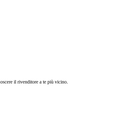
scere il rivenditore a te più vicino.