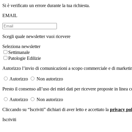
Si è verificato un errore durante la tua richiesta.
EMAIL
Scegli quale newsletter vuoi ricevere
Seleziona newsletter
Settimanale
Patologie Edilizie
Autorizzo l’invio di comunicazioni a scopo commerciale e di marketing 
Autorizzo
Non autorizzo
Presto il consenso all’uso dei miei dati per ricevere proposte in linea co
Autorizzo
Non autorizzo
Cliccando su “Iscriviti” dichiari di aver letto e accettato la
privacy pol
Iscriviti