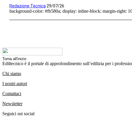
Redazione Tecnica
29/07/26
background-color: #fb580a; display: inline-block; margin-right: 10p
Torna all'inizio
Ediltecnico è il portale di approfondimento sull’edilizia per i professi
Chi siamo
I nostri autori
Contattaci
Newsletter
Seguici sui social