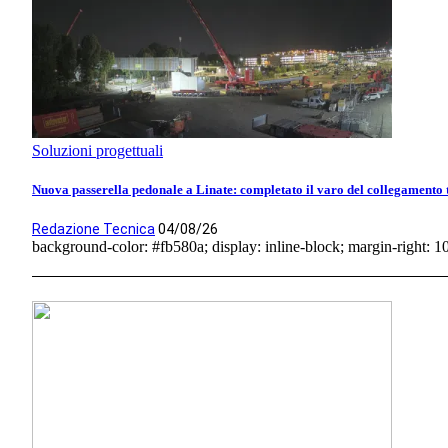
Soluzioni progettuali
Nuova passerella pedonale a Linate: completato il varo del collegamento
Redazione Tecnica
04/08/26
background-color: #fb580a; display: inline-block; margin-right: 10p