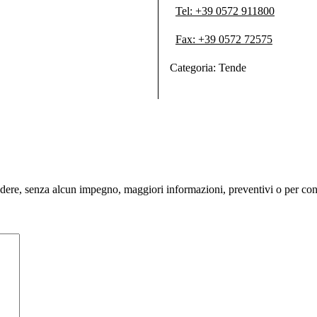
Tel: +39 0572 911800
Fax: +39 0572 72575
Categoria: Tende
iedere, senza alcun impegno, maggiori informazioni, preventivi o per cono