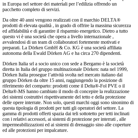
in Europa nel settore dei materiali per l’edilizia offrendo un
pacchetto completo di servizi.
Da oltre 40 anni vengono realizzati con il marchio DELTA®
prodotti di elevata qualità , in grado di offrire la massima sicurezza
ed affidabilità e di garantire il risparmio energetico. Dietro a tutto
questo vi è una società che opera a livello internazionale ,
avvalendosi di un team di collaboratori fortemente motivati e
preparati. La Dörken GmbH & Co. KG è una società affiliata
autonoma della Ewald Dörken AG e ha circa 270 dipendenti.
Dörken Italia srl a socio unico con sede a Bergamo è la società
diretta in Italia del gruppo multinazionale Dörken: nata nel 1999,
Dörken Italia prosegue l’attività svolta nel mercato italiano dal
gruppo Dörken da oltre 15 anni, raggiungendo la posizione di
riferimento del comparto: prodotti come il Delta®-Fol PVE o il
Delta®-MS hanno cambiato il modo di concepire la realizzazione
dei sistemi costruttivi rispettivamente del tetto e della protezione
delle opere interrate. Non solo, questi marchi oggi sono sinonimo di
questa tipologia di prodotti per tutti gli operatori del settore. La
gamma di prodotti offerti spazia dai teli sottotetto per tetti inclinati
con i relativi accessori, ai sistemi di protezione per interrati , alle
impermeabilizzazioni ed ai sistemi di drenaggio sino alle coperture
ed alle protezioni per impalcature.