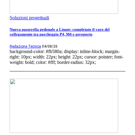
Soluzioni progettuali
Nuova passerella pedonale a Linate: completato il varo del
collegamento tra parcheggio P4, M4 e aeroporto
Redazione Tecnica
04/08/26
background-color: #fb580a; display: inline-block; margin-
right: 10px; width: 22px; height: 22px; cursor: pointer; font-
weight: bold; color: #fff; border-radius: 32px;