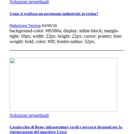
Soluzioni progettuali
Come si realizza un pavimento industriale in resina?
Redazione Tecnica
04/08/26
background-color: #fb580a; display: inline-block; margin-
right: 10px; width: 22px; height: 22px; cursor: pointer; font-
weight: bold; color: #fff; border-radius: 32px;
Soluzioni progettuali
Casalecchio di Reno: infrastrutture verdi e percorsi drenanti per la
rigenerazione del quartiere Croce