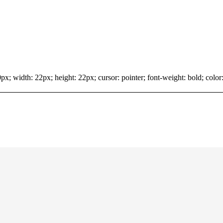
x; width: 22px; height: 22px; cursor: pointer; font-weight: bold; color: