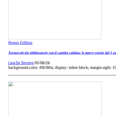
Bonus Edilizia
Termovalvole obbligatorie con il cambio caldaia: le nuove regole dal 3 a
Lisa De Simone
05/08/26
background-color: #fb580a; display: inline-block; margin-right: 10p