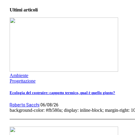
Ultimi articoli
Ambiente
Progettazione
Ecologia del costruire: cappotto termico, qual è quello giusto?
Roberto Sacchi
06/08/26
background-color: #fb580a; display: inline-block; margin-right: 10p