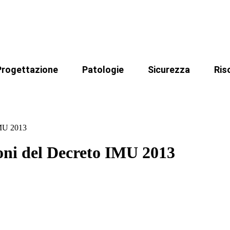
Appalti
Umidità e muffe
Antincendio
Po
Impianti
Sistemi e materiali
Rimozione Amianto
Vi
Isolamento Termico
Luoghi di Lavoro
Gu
Progettazione
Patologie
Sicurezza
Ris
Strutture e antisismica
Tetti e Coperture
Appalti
Umidità e muffe
Antincendio
Po
730
Condominio
Architectural Prompting
Soluzioni progettuali
Impianti
Sistemi e materiali
Rimozione Amianto
Vi
IMU 2013
Isolamento Termico
Luoghi di Lavoro
Gu
ioni del Decreto IMU 2013
Strutture e antisismica
Tetti e Coperture
Soluzioni progettuali