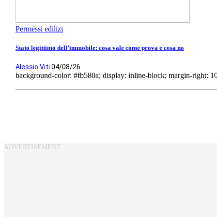
Permessi edilizi
Stato legittimo dell’immobile: cosa vale come prova e cosa no
Alessio Viti
04/08/26
background-color: #fb580a; display: inline-block; margin-right: 10p