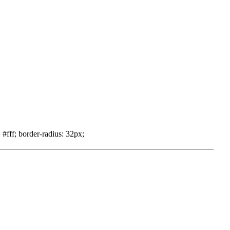
 #fff; border-radius: 32px;