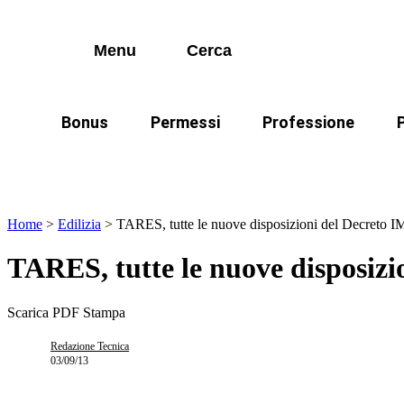
I più cercati
Vai
Superbonus
Abusi Edilizi
Concorsi
al
contenuto
Menu
Cerca
Bonus Barriere Architettoniche
Lorem ipsum dolor sit amet consectetur
Attività Edilizia Libera
Eventi e Formazione
Lorem ipsum dolor sit amet consectetur
Ecobonus
Catasto
Esami di Stato
Bonus
Permessi
Professione
Bonus Ristrutturazioni
CILA
I più cercati
Sismabonus
Distanze in Edilizia
Superbonus
Abusi Edilizi
Concorsi
In evidenza
Conto Termico
Salva Casa
Lorem ipsum dolor sit amet consectetur
Lorem ipsum dolor sit amet consectetur
Bonus Mobili
Permesso di Costruire
Bonus Barriere Architettoniche
Attività Edilizia Libera
Eventi e Formazione
Home
>
Edilizia
>
TARES, tutte le nuove disposizioni del Decreto 
Bonus Idrico
SCIA
Ecobonus
Catasto
Esami di Stato
TARES, tutte le nuove disposiz
Bonus Verde
Bonus Ristrutturazioni
CILA
IVA Agevolata
Sismabonus
Distanze in Edilizia
Scarica PDF
Stampa
Dubbi? Risponde l’esperta
Bonus Mobili
Permesso di Costruire
Redazione Tecnica
03/09/13
Bonus Idrico
SCIA