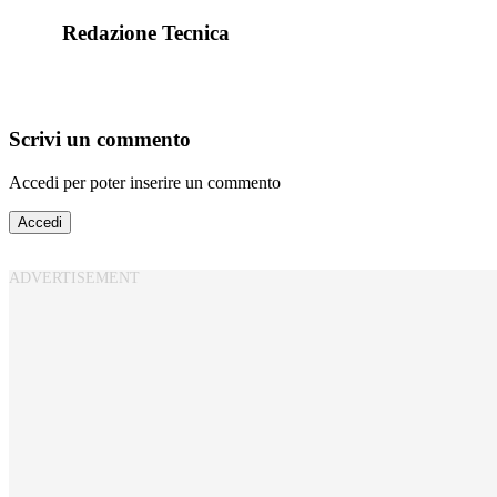
Redazione Tecnica
Scrivi un commento
Accedi per poter inserire un commento
Accedi