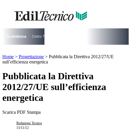
Vai
al
contenuto
I più cercati
Lorem ipsum dolor sit amet consectetur
Lorem ipsum dolor sit amet consectetur
In evidenza
Conto Termico
Salva Casa
730
Condominio
Archite
I più cercati
Home
>
Progettazione
>
Pubblicata la Direttiva 2012/27/UE
Lorem ipsum dolor sit amet consectetur
sull’efficienza energetica
Lorem ipsum dolor sit amet consectetur
Pubblicata la Direttiva
2012/27/UE sull’efficienza
energetica
Scarica PDF
Stampa
Redazione Tecnica
15/11/12