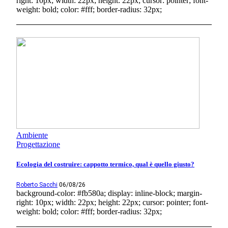
right: 10px; width: 22px; height: 22px; cursor: pointer; font-
weight: bold; color: #fff; border-radius: 32px;
Ambiente
Progettazione
Ecologia del costruire: cappotto termico, qual è quello giusto?
Roberto Sacchi
06/08/26
background-color: #fb580a; display: inline-block; margin-
right: 10px; width: 22px; height: 22px; cursor: pointer; font-
weight: bold; color: #fff; border-radius: 32px;