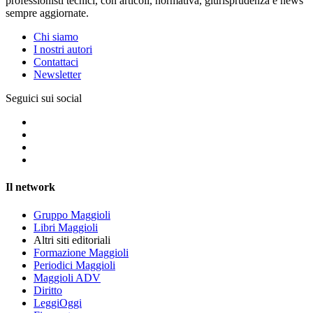
professionisti tecnici, con articoli, normativa, giurisprudenza e news
sempre aggiornate.
Chi siamo
I nostri autori
Contattaci
Newsletter
Seguici sui social
Il network
Gruppo Maggioli
Libri Maggioli
Altri siti editoriali
Formazione Maggioli
Periodici Maggioli
Maggioli ADV
Diritto
LeggiOggi