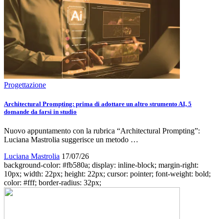
Progettazione
Architectural Prompting: prima di adottare un altro strumento AI, 5
domande da farsi in studio
Nuovo appuntamento con la rubrica “Architectural Prompting”:
Luciana Mastrolia suggerisce un metodo …
Luciana Mastrolia
17/07/26
background-color: #fb580a; display: inline-block; margin-right:
10px; width: 22px; height: 22px; cursor: pointer; font-weight: bold;
color: #fff; border-radius: 32px;