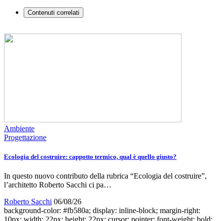
Contenuti correlati
Ambiente
Progettazione
Ecologia del costruire: cappotto termico, qual è quello giusto?
In questo nuovo contributo della rubrica “Ecologia del costruire”,
l’architetto Roberto Sacchi ci pa…
Roberto Sacchi
06/08/26
background-color: #fb580a; display: inline-block; margin-right:
10px; width: 22px; height: 22px; cursor: pointer; font-weight: bold;