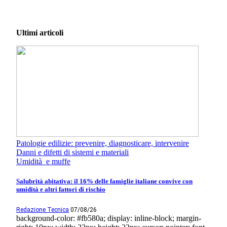
Ultimi articoli
Patologie edilizie: prevenire, diagnosticare, intervenire
Danni e difetti di sistemi e materiali
Umidità e muffe
Salubrità abitativa: il 16% delle famiglie italiane convive con
umidità e altri fattori di rischio
Redazione Tecnica
07/08/26
background-color: #fb580a; display: inline-block; margin-