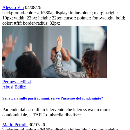
Alessio Viti
04/08/26
background-color: #fb580a; display: inline-block; margin-right:
10px; width: 22px; height: 22px; cursor: pointer; font-weight: bold;
color: #fff; border-radius: 32px;
Permessi edilizi
Abusi Edilizi
Sanatoria sulle parti comuni: serve l’assenso del condominio?
Partendo dal caso di un intervento che interessava un muro
condominiale, il TAR Lombardia ribadisce …
Mario Petrulli
30/07/26
background-color: #fb580a; display: inline-block; margin-right: