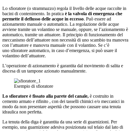
Lo sfioratore (o strammazzo) regola il livello delle acque raccolte in
bacini di contenimento. In pratica
è la valvola di emergenza che
permette il deflusso delle acque in eccesso
. Può essere ad
azionamento manuale o automatico. La regolazione delle acque
avviene tramite un volantino se manuale, oppure, se l’azionamento è
automatico, tramite un attuatore. Il principio di funzionamento del
meccanismo dell’attuatore non necessità di uno scambio tra manovra
con l’attuatore e manovra manuale con il volantino. Se c’è
uno sfioratore automatico, in caso d’emergenza, si può usare il
volantino dell’attua­tore.
L’opera­zione di azionamento è garantita dal movimento di salita e
discesa di un tampone azionato manualmente.
Esempio di sfioratore
Lo sfioratore è fissato alla parete del canale,
è costruito in
cemento armato e rifinito , con dei tasselli chimici e/o mecca­nici in
modo da non presentare asperità che pos­sono causare una tenuta
idraulica non perfetta.
La tenuta della diga è garantita da una serie di guarnizioni. Per
esempio, una guarnizione adesiva posizionata sul telaio dal lato di