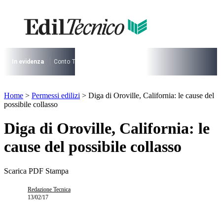
Vai
al
contenuto
I più cercati
Lorem ipsum dolor sit amet consectetur
Lorem ipsum dolor sit amet consectetur
In evidenza
Conto Termico
Salva Casa
730
Condominio
Archite
I più cercati
Home
>
Permessi edilizi
>
Diga di Oroville, California: le cause del
Lorem ipsum dolor sit amet consectetur
possibile collasso
Lorem ipsum dolor sit amet consectetur
Diga di Oroville, California: le
cause del possibile collasso
Scarica PDF
Stampa
Redazione Tecnica
13/02/17