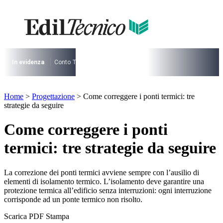
Vai
al
contenuto
I più cercati
Lorem ipsum dolor sit amet consectetur
Lorem ipsum dolor sit amet consectetur
In evidenza
Conto Termico
Salva Casa
730
Condominio
Archite
I più cercati
Home
>
Progettazione
>
Come correggere i ponti termici: tre
Lorem ipsum dolor sit amet consectetur
strategie da seguire
Lorem ipsum dolor sit amet consectetur
Come correggere i ponti
termici: tre strategie da seguire
La correzione dei ponti termici avviene sempre con l’ausilio di
elementi di isolamento termico. L’isolamento deve garantire una
protezione termica all’edificio senza interruzioni: ogni interruzione
corrisponde ad un ponte termico non risolto.
Scarica PDF
Stampa