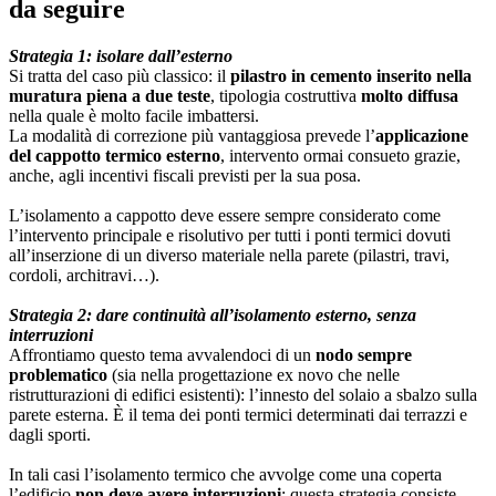
da seguire
Strategia 1: isolare dall’esterno
Si tratta del caso più classico: il
pilastro in cemento inserito nella
muratura piena a due teste
, tipologia costruttiva
molto diffusa
nella quale è molto facile imbattersi.
La modalità di correzione più vantaggiosa prevede l’
applicazione
del cappotto termico esterno
, intervento ormai consueto grazie,
anche, agli incentivi fiscali previsti per la sua posa.
L’isolamento a cappotto deve essere sempre considerato come
l’intervento principale e risolutivo per tutti i ponti termici dovuti
all’inserzione di un diverso materiale nella parete (pilastri, travi,
cordoli, architravi…).
Strategia 2: dare continuità all’isolamento esterno, senza
interruzioni
Affrontiamo questo tema avvalendoci di un
nodo sempre
problematico
(sia nella progettazione ex novo che nelle
ristrutturazioni di edifici esistenti): l’innesto del solaio a sbalzo sulla
parete esterna. È il tema dei ponti termici determinati dai terrazzi e
dagli sporti.
In tali casi l’isolamento termico che avvolge come una coperta
l’edificio
non deve avere interruzioni
; questa strategia consiste