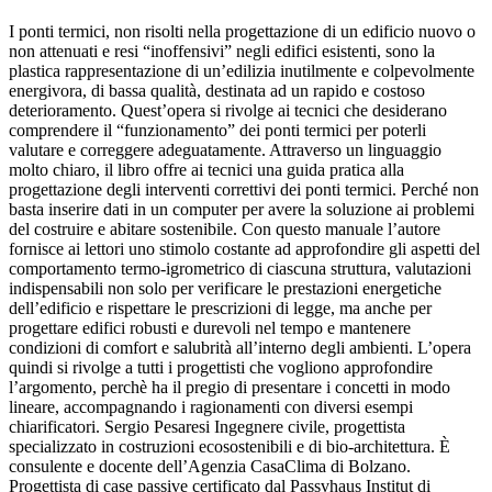
I ponti termici, non risolti nella progettazione di un edificio nuovo o
non attenuati e resi “inoffensivi” negli edifici esistenti, sono la
plastica rappresentazione di un’edilizia inutilmente e colpevolmente
energivora, di bassa qualità, destinata ad un rapido e costoso
deterioramento. Quest’opera si rivolge ai tecnici che desiderano
comprendere il “funzionamento” dei ponti termici per poterli
valutare e correggere adeguatamente. Attraverso un linguaggio
molto chiaro, il libro offre ai tecnici una guida pratica alla
progettazione degli interventi correttivi dei ponti termici. Perché non
basta inserire dati in un computer per avere la soluzione ai problemi
del costruire e abitare sostenibile. Con questo manuale l’autore
fornisce ai lettori uno stimolo costante ad approfondire gli aspetti del
comportamento termo-igrometrico di ciascuna struttura, valutazioni
indispensabili non solo per verificare le prestazioni energetiche
dell’edificio e rispettare le prescrizioni di legge, ma anche per
progettare edifici robusti e durevoli nel tempo e mantenere
condizioni di comfort e salubrità all’interno degli ambienti. L’opera
quindi si rivolge a tutti i progettisti che vogliono approfondire
l’argomento, perchè ha il pregio di presentare i concetti in modo
lineare, accompagnando i ragionamenti con diversi esempi
chiarificatori. Sergio Pesaresi Ingegnere civile, progettista
specializzato in costruzioni ecosostenibili e di bio-architettura. È
consulente e docente dell’Agenzia CasaClima di Bolzano.
Progettista di case passive certificato dal Passvhaus Institut di