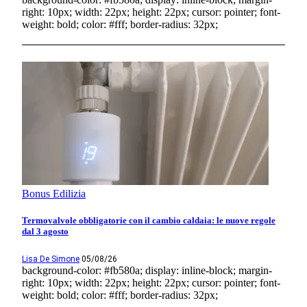
right: 10px; width: 22px; height: 22px; cursor: pointer; font-
weight: bold; color: #fff; border-radius: 32px;
Bonus Edilizia
Termovalvole obbligatorie con il cambio caldaia: le nuove regole
dal 3 agosto
Lisa De Simone
05/08/26
background-color: #fb580a; display: inline-block; margin-
right: 10px; width: 22px; height: 22px; cursor: pointer; font-
weight: bold; color: #fff; border-radius: 32px;