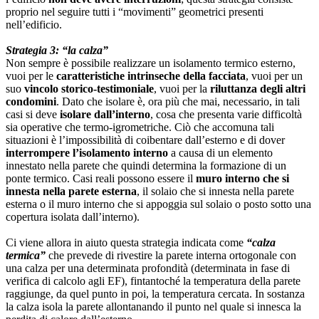
proprio nel seguire tutti i “movimenti” geometrici presenti
nell’edificio.
Strategia 3: “la calza”
Non sempre è possibile realizzare un isolamento termico esterno,
vuoi per le
caratteristiche intrinseche della facciata
, vuoi per un
suo
vincolo storico-testimoniale
, vuoi per la
riluttanza degli altri
condomini
. Dato che isolare è, ora più che mai, necessario, in tali
casi si deve
isolare dall’interno
, cosa che presenta varie difficoltà
sia operative che termo-igrometriche. Ciò che accomuna tali
situazioni è l’impossibilità di coibentare dall’esterno e di dover
interrompere l’isolamento interno
a causa di un elemento
innestato nella parete che quindi determina la formazione di un
ponte termico. Casi reali possono essere il
muro interno che si
innesta nella parete esterna
, il solaio che si innesta nella parete
esterna o il muro interno che si appoggia sul solaio o posto sotto una
copertura isolata dall’interno).
Ci viene allora in aiuto questa strategia indicata come
“calza
termica”
che prevede di rivestire la parete interna ortogonale con
una calza per una determinata profondità (determinata in fase di
verifica di calcolo agli EF), fintantoché la temperatura della parete
raggiunge, da quel punto in poi, la temperatura cercata. In sostanza
la calza isola la parete allontanando il punto nel quale si innesca la