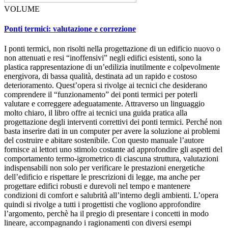
VOLUME
Ponti termici: valutazione e correzione
I ponti termici, non risolti nella progettazione di un edificio nuovo o
non attenuati e resi “inoffensivi” negli edifici esistenti, sono la
plastica rappresentazione di un’edilizia inutilmente e colpevolmente
energivora, di bassa qualità, destinata ad un rapido e costoso
deterioramento. Quest’opera si rivolge ai tecnici che desiderano
comprendere il “funzionamento” dei ponti termici per poterli
valutare e correggere adeguatamente. Attraverso un linguaggio
molto chiaro, il libro offre ai tecnici una guida pratica alla
progettazione degli interventi correttivi dei ponti termici. Perché non
basta inserire dati in un computer per avere la soluzione ai problemi
del costruire e abitare sostenibile. Con questo manuale l’autore
fornisce ai lettori uno stimolo costante ad approfondire gli aspetti del
comportamento termo-igrometrico di ciascuna struttura, valutazioni
indispensabili non solo per verificare le prestazioni energetiche
dell’edificio e rispettare le prescrizioni di legge, ma anche per
progettare edifici robusti e durevoli nel tempo e mantenere
condizioni di comfort e salubrità all’interno degli ambienti. L’opera
quindi si rivolge a tutti i progettisti che vogliono approfondire
l’argomento, perchè ha il pregio di presentare i concetti in modo
lineare, accompagnando i ragionamenti con diversi esempi