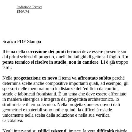
Redazione Tecnica
15/03/24
Scarica PDF
Stampa
Il tema della
correzione dei ponti termici
deve essere presente sin
dai primi schizzi di progetto, quelli buttati giù di getto sul foglio.
Un
ponte termico si risolve in studio, non in cantiere
. Lì è già troppo
tardi.
Nella
progettazione ex novo
il tema
va affrontato subito
perché
determina scelte anche compositive importanti quali, ad esempio, gli
spessori delle membrature o le distanze dell’edificio da confini,
strade e fabbricati frontistanti. È un tema che deve essere affrontato
in maniera sinergica e integrata dal progettista architettonico, lo
strutturista e il termo-tecnico. Nella progettazione ex novo i dati
geometrici e materiali sono noti e quindi la difficoltà risiede
unicamente nella scelta della soluzione e nella sua verifica
calcolativa.
Negli interventi su
edifici esistenti
, invece, la vera
difficoltà
risiede